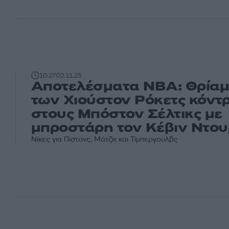
10:27
02.11.25
Αποτελέσματα NBA: Θρία
των Χιούστον Ρόκετς κόντ
στους Μπόστον Σέλτικς με
μπροστάρη τον Κέβιν Ντο
Νίκες για Πίστονς, Μάτζικ και Τίμπεργουλβς