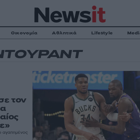
Οικονομία
Αθλητικά
Lifestyle
Medi
ΝΤΟΥΡΑΝΤ
σε τον
Θα
αίος
λε»
 ο αγαπημένος