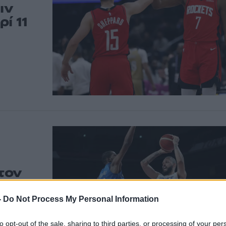
ιν
ί 11
τον
ολύ
-
Do Not Process My Personal Information
to opt-out of the sale, sharing to third parties, or processing of your per
ο μπάσκετ στις