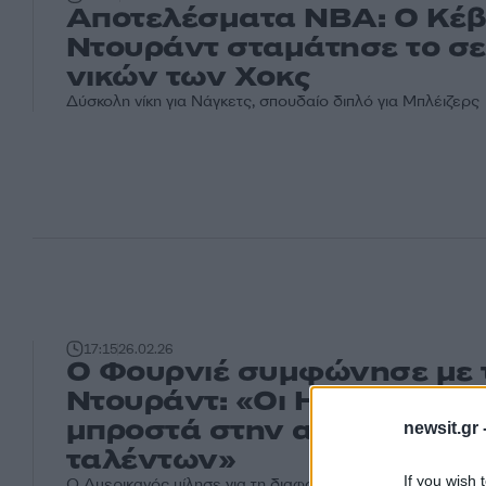
Αποτελέσματα NBA: Ο Κέβ
Ντουράντ σταμάτησε το σερ
νικών των Χοκς
Δύσκολη νίκη για Νάγκετς, σπουδαίο διπλό για Μπλέιζερς
17:15
26.02.26
Ο Φουρνιέ συμφώνησε με 
Ντουράντ: «Οι ΗΠΑ είναι π
μπροστά στην ανάπτυξη
newsit.gr 
ταλέντων»
If you wish 
Ο Αμερικανός μίλησε για τη διαφορά του ευρωπαϊκού με τ