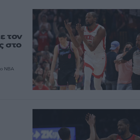
ε τον
ς στο
στο NBA