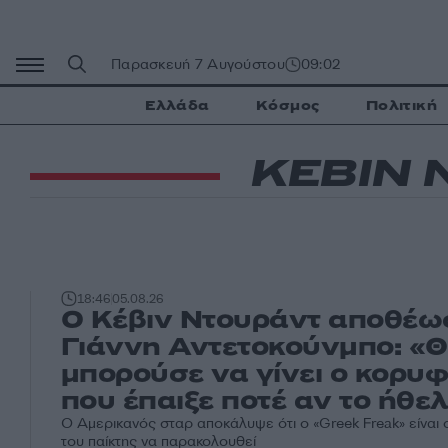
Μετάβαση
σε
περιεχόμενο
Παρασκευή 7 Αυγούστου
09:02
Ελλάδα
Κόσμος
Πολιτική
ΚΕΒΙΝ 
18:46
05.08.26
Ο Κέβιν Ντουράντ αποθέω
Γιάννη Αντετοκούνμπο: «
μπορούσε να γίνει ο κορυφ
που έπαιξε ποτέ αν το ήθε
Ο Αμερικανός σταρ αποκάλυψε ότι ο «Greek Freak» είναι
του παίκτης να παρακολουθεί