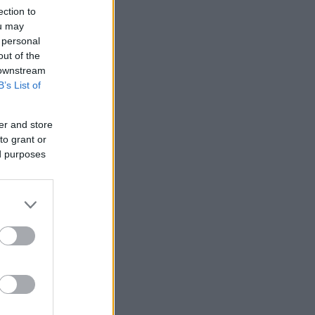
ection to
ou may
 personal
out of the
 downstream
B’s List of
er and store
to grant or
ed purposes