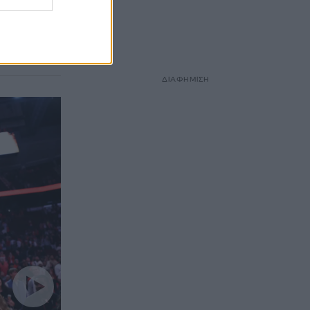
ους
ντ στο ΝΒΑ
ΔΙΑΦΗΜΙΣΗ