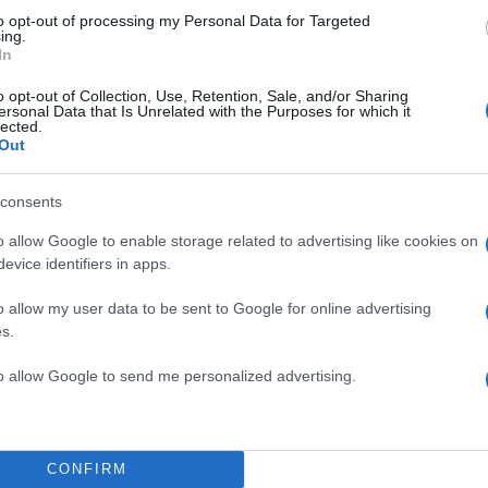
to opt-out of processing my Personal Data for Targeted
ing.
In
o opt-out of Collection, Use, Retention, Sale, and/or Sharing
ersonal Data that Is Unrelated with the Purposes for which it
lected.
Out
consents
o allow Google to enable storage related to advertising like cookies on
evice identifiers in apps.
o allow my user data to be sent to Google for online advertising
s.
to allow Google to send me personalized advertising.
10:31
10.01.26
Ο Κέβιν Ντουράντ ξεπέ
τον Ουίλτ Τσάμπερλεϊν 
ανέβηκε στην 7η θέση 
CONFIRM