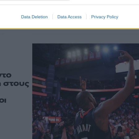
λίστας με τους κορυφαί
σκόρερ στο NBA
Ιστορικό “παράσημο” για τον Αμερικανό φόργουορ
Data Deletion
Data Access
Privacy Policy
ντο
η στους
οι