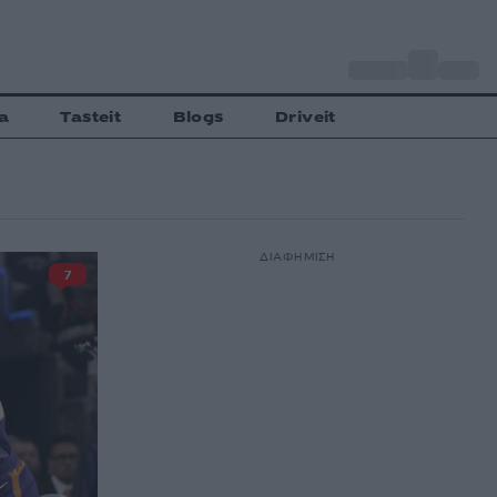
o
Αθήνα
30
C
a
Tasteit
Blogs
Driveit
ΔΙΑΦΗΜΙΣΗ
7