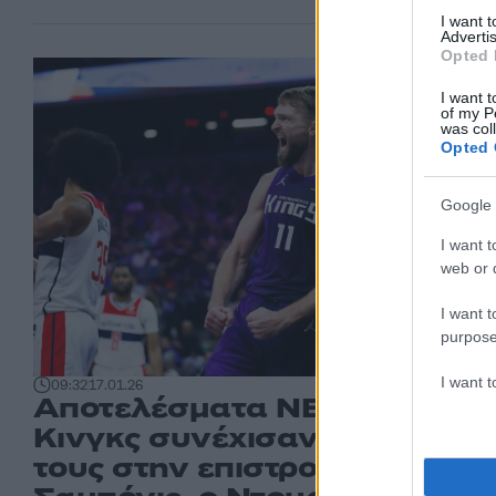
I want 
Advertis
Opted 
I want t
of my P
was col
Opted 
Google 
I want t
web or d
I want t
purpose
I want 
09:32
17.01.26
Αποτελέσματα NBA: Οι
Κινγκς συνέχισαν το σερί
τους στην επιστροφή του