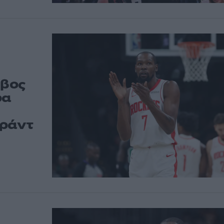
μβος
ρα
υράντ