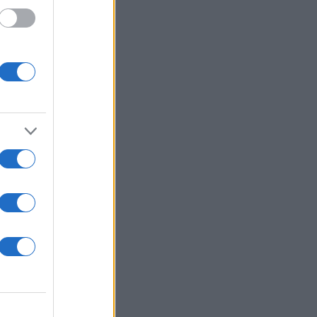
ρασε
και
της