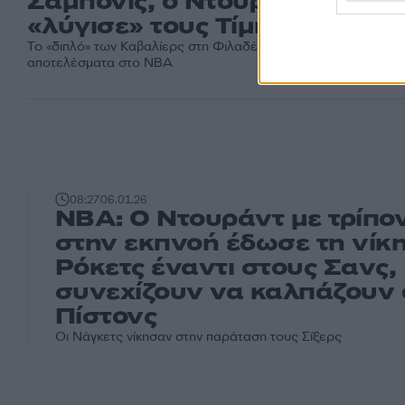
Σαμπόνις, ο Ντουράντ
«λύγισε» τους Τίμπεργουλβς
Το «διπλό» των Καβαλίερς στη Φιλαδέλφεια και τα υπόλοιπα
αποτελέσματα στο NBA
08:27
06.01.26
NBA: Ο Ντουράντ με τρίπο
στην εκπνοή έδωσε τη νίκ
Ρόκετς έναντι στους Σανς,
συνεχίζουν να καλπάζουν 
Πίστονς
Οι Νάγκετς νίκησαν στην παράταση τους Σίξερς