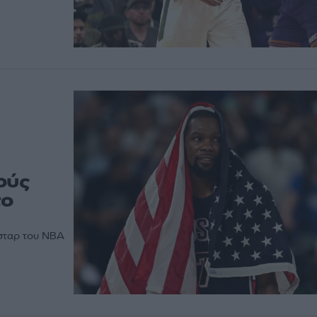
ούς
το
 σταρ του ΝΒΑ