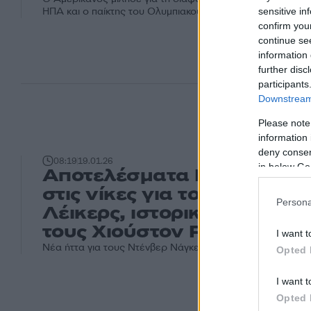
ΗΠΑ και ο παίκτης του Ολυμπιακού σχολίασε την άποψή τ
sensitive in
confirm you
continue se
information 
further disc
participants
Downstream 
Please note
information 
deny consent
08:19
19.01.26
in below Go
Αποτελέσματα NBA: Επισ
στις νίκες για τους Λος Άν
Persona
Λέικερς, ιστορικός Ντουράν
τους Χιούστον Ρόκετς
I want t
Νέα ήττα για τους Ντένβερ Νάγκετς χωρίς τον Νίκολα Γιόκ
Opted 
I want t
Opted 