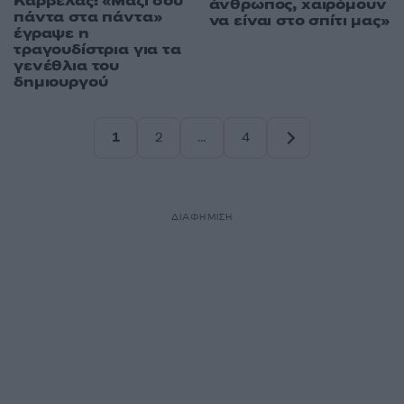
Καρβέλας: «Μαζί σου
άνθρωπος, χαιρόμουν
πάντα στα πάντα»
να είναι στο σπίτι μας»
έγραψε η
τραγουδίστρια για τα
γενέθλια του
δημιουργού
1
2
…
4
Σελίδα
Σελίδα
Σελίδα
ΔΙΑΦΗΜΙΣΗ