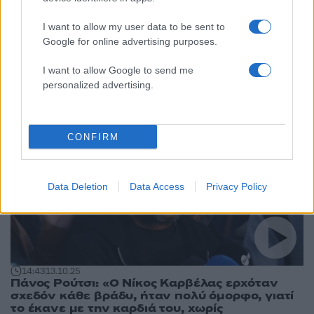
I want to allow my user data to be sent to
17:09
18.10.25
Η αντίδραση της Αννίτας Πάνια όταν
Google for online advertising purposes.
ερωτήθηκε για τις συναντήσεις του Νίκου
Καρβέλα με τον Πάνο Ρούτσι: «Είμαι
I want to allow Google to send me
εκπρόσωπος τύπου του;»
personalized advertising.
16
CONFIRM
Data Deletion
Data Access
Privacy Policy
14:43
13.10.25
Πάνος Ρούτσι: «Ο Νίκος Καρβέλας ερχόταν
σχεδόν κάθε βράδυ, ήταν πολύ όμορφο, γιατί
το έκανε με την καρδιά του, χωρίς