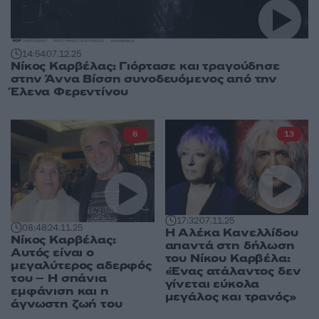
14:54
07.12.25
Νίκος Καρβέλας: Γιόρτασε και τραγούδησε
στην Άννα Βίσση συνοδευόμενος από την
Έλενα Φερεντίνου
6
13
17:32
07.11.25
08:48
24.11.25
Η Αλέκα Κανελλίδου
Νίκος Καρβέλας:
απαντά στη δήλωση
Αυτός είναι ο
του Νίκου Καρβέλα:
μεγαλύτερος αδερφός
«Ένας ατάλαντος δεν
του – Η σπάνια
γίνεται εύκολα
εμφάνιση και η
μεγάλος και τρανός»
άγνωστη ζωή του