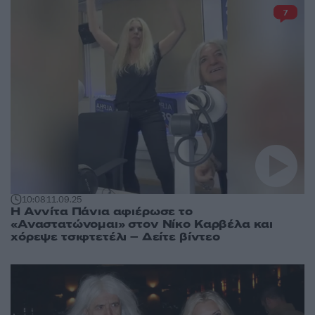
7
10:08
11.09.25
Η Αννίτα Πάνια αφιέρωσε το
«Αναστατώνομαι» στον Νίκο Καρβέλα και
χόρεψε τσιφτετέλι – Δείτε βίντεο