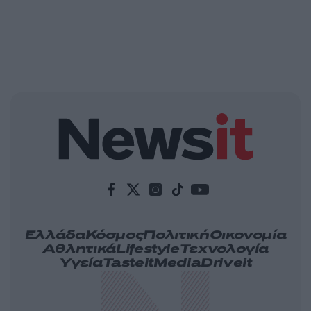
Ελλάδα
Κόσμος
Πολιτική
Οικονομία
Αθλητικά
Lifestyle
Τεχνολογία
Υγεία
Tasteit
Media
Driveit