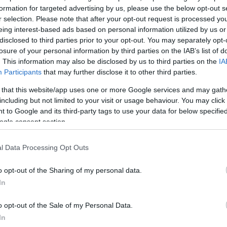
formation for targeted advertising by us, please use the below opt-out s
r selection. Please note that after your opt-out request is processed y
eing interest-based ads based on personal information utilized by us or
disclosed to third parties prior to your opt-out. You may separately opt-
ι
losure of your personal information by third parties on the IAB’s list of
ί στο
. This information may also be disclosed by us to third parties on the
IA
etsson
Participants
that may further disclose it to other third parties.
 μητέρα
 that this website/app uses one or more Google services and may gath
including but not limited to your visit or usage behaviour. You may click 
 to Google and its third-party tags to use your data for below specifi
πο στο γήπεδο
ogle consent section.
l Data Processing Opt Outs
o opt-out of the Sharing of my personal data.
In
o opt-out of the Sale of my Personal Data.
In