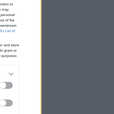
ection to
ou may
 personal
out of the
 downstream
B’s List of
er and store
to grant or
ed purposes