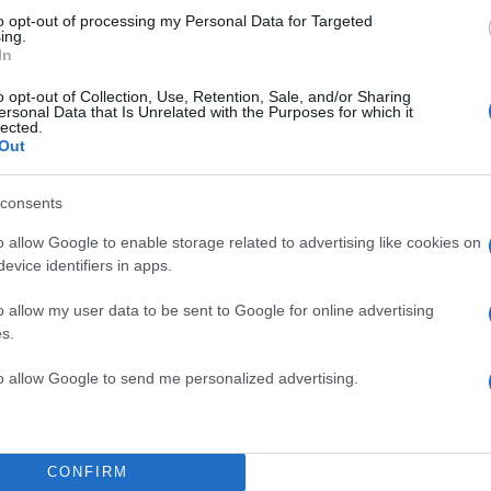
to opt-out of processing my Personal Data for Targeted
ντ Σιάο
ing.
In
son –
o opt-out of Collection, Use, Retention, Sale, and/or Sharing
ersonal Data that Is Unrelated with the Purposes for which it
lected.
Out
consents
o allow Google to enable storage related to advertising like cookies on
evice identifiers in apps.
o allow my user data to be sent to Google for online advertising
s.
to allow Google to send me personalized advertising.
CONFIRM