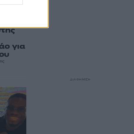
στης
άο για
γου
κης
ΔΙΑΦΗΜΙΣΗ