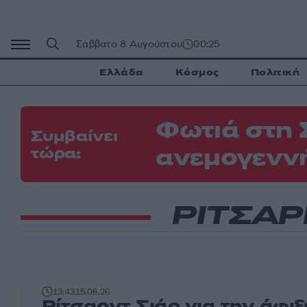
Μετάβαση
σε
περιεχόμενο
Σάββατο 8 Αυγούστου
00:25
Ελλάδα
Κόσμος
Πολιτική
Φωτιά στη 
Συμβαίνει
ανεμογεννή
τώρα:
ΡΙΤΣΑΡ
13:43
15.06.26
Ρίτσαρντ Σιάο για την άφιξ