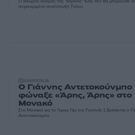
Ο ισχυρός άνδρας της "κίτρινης" ΚΑΕ δεν θα μπορούσε να
συγκεκριμένη συνέντευξη Τύπου
20:54
05.06.26
Ο Γιάννης Αντετοκούνμπο
φώναξε «Άρης, Άρης» στο
Μονακό
Στο Μονακό για το Γκραν Πρι της Formula 1 βρίσκεται ο Γ
Αντετοκούνμπο