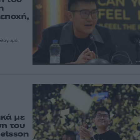
η
 εποχή,
ολογισμό,
ικά με
ση του
etsson