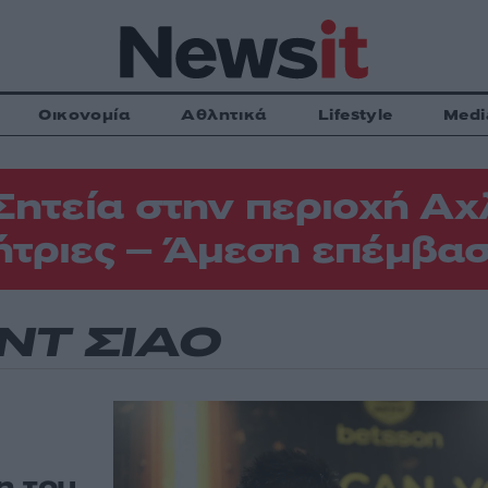
Οικονομία
Αθλητικά
Lifestyle
Medi
Σητεία στην περιοχή Αχ
τριες – Άμεση επέμβασ
ΝΤ ΣΙΑΟ
η του