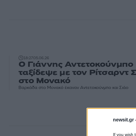
18:27
05.06.26
Ο Γιάννης Αντετοκούνμπο
ταξίδεψε με τον Ρίτσαρντ 
στο Μονακό
Βαρκάδα στο Μονακό έκαναν Αντετοκούνμπο και Σιάο
newsit.gr 
If you wish 