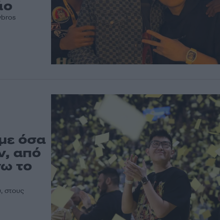
άο
νbros
υμε όσα
ν, από
νω το
, στους