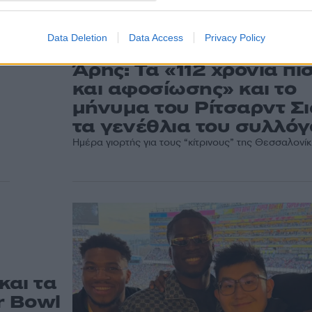
Data Deletion
Data Access
Privacy Policy
11:40
25.03.26
Άρης: Τα «112 χρόνια πί
και αφοσίωσης» και το
μήνυμα του Ρίτσαρντ Σι
τα γενέθλια του συλλό
Ημέρα γιορτής για τους “κίτρινους” της Θεσσαλονί
και τα
r Bowl