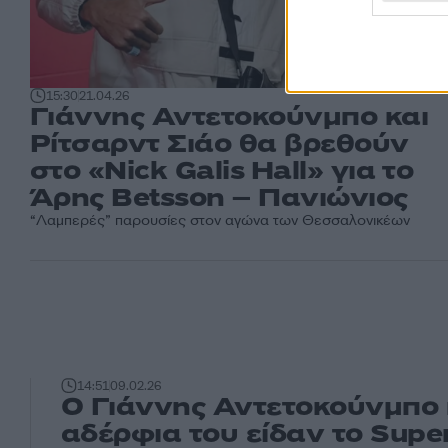
15:30
21.04.26
Γιάννης Αντετοκούνμπο και
Ρίτσαρντ Σιάο θα βρεθούν
στο «Nick Galis Hall» για το
Άρης Betsson – Πανιώνιος
“Λαμπερές” παρουσίες στον αγώνα των Θεσσαλονικέων
14:51
09.02.26
Ο Γιάννης Αντετοκούνμπο 
αδέρφια του είδαν το Supe