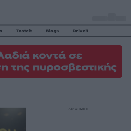
o
Αθήνα
29
C
a
Tasteit
Blogs
Driveit
λαδιά κοντά σε
η της πυροσβεστικής
ΔΙΑΦΗΜΙΣΗ