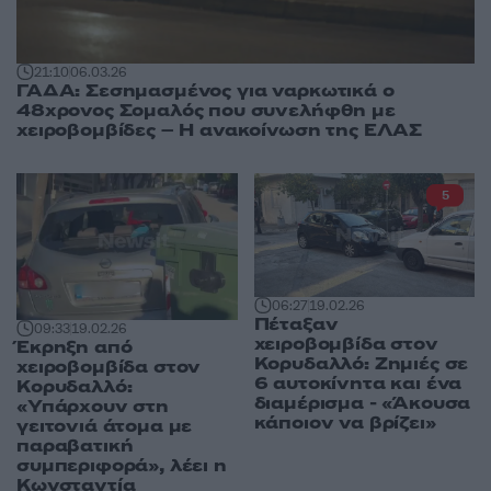
21:10
06.03.26
ΓΑΔΑ: Σεσημασμένος για ναρκωτικά ο
48χρονος Σομαλός που συνελήφθη με
χειροβομβίδες – Η ανακοίνωση της ΕΛΑΣ
5
06:27
19.02.26
Πέταξαν
09:33
19.02.26
χειροβομβίδα στον
Έκρηξη από
Κορυδαλλό: Ζημιές σε
χειροβομβίδα στον
6 αυτοκίνητα και ένα
Κορυδαλλό:
διαμέρισμα - «Άκουσα
«Υπάρχουν στη
κάποιον να βρίζει»
γειτονιά άτομα με
παραβατική
συμπεριφορά», λέει η
Κωνσταντία