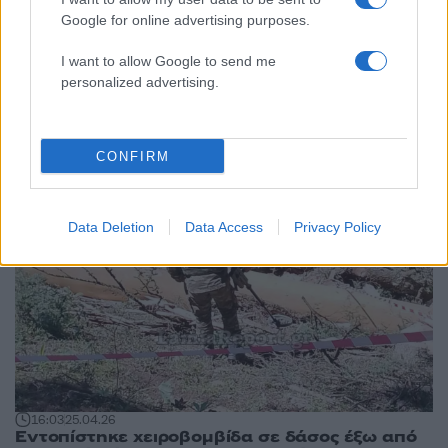
Google for online advertising purposes.
18:39
27.04.26
I want to allow Google to send me
Βρέθηκε χειροβομβίδα σε σπίτι στην Κυψέλη -
personalized advertising.
3 συλλήψεις
CONFIRM
Data Deletion
Data Access
Privacy Policy
16:03
25.04.26
Εντοπίστηκε χειροβομβίδα σε δάσος έξω από