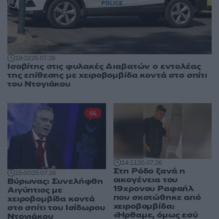
19:22
25.07.26
Ισοβίτης στις φυλακές Διαβατών ο εντολέας
της επίθεσης με χειροβομβίδα κοντά στο σπίτι
του Ντογιάκου
55
14:11
20.07.26
Στη Ρόδο ξανά η
15:00
25.07.26
οικογένεια του
Βύρωνας: Συνελήφθη
19χρονου Ραφαήλ
Αιγύπτιος με
που σκοτώθηκε από
χειροβομβίδα κοντά
χειροβομβίδα:
στο σπίτι του Ισίδωρου
«Ήρθαμε, όμως εσύ
Ντογιάκου