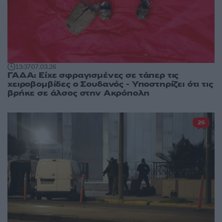
13:37
07.03.26
ΓΑΔΑ: Είχε σφραγισμένες σε τάπερ τις
χειροβομβίδες ο Σουδανός - Υποστηρίζει ότι τις
βρήκε σε άλσος στην Ακρόπολη
26