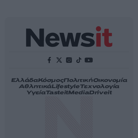
Ελλάδα
Κόσμος
Πολιτική
Οικονομία
Αθλητικά
Lifestyle
Τεχνολογία
Υγεία
Tasteit
Media
Driveit