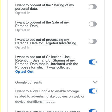
not limited to your visit or usage behaviour. You may click to
I want to opt-out of the Sharing of my
personal data.
grant or deny consent to Google and its third-party tags to
Opted In
use your data for below specified purposes in below Google
consent section.
I want to opt-out of the Sale of my
Personal Data.
Opted In
I want to opt-out of processing my
13:29
29.04.26
Personal Data for Targeted Advertising.
Βρήκε χειροβομβίδα στο οικόπεδό του στη
Opted In
Ζαχάρω, την ώρα που έκανε εργασίες
I want to opt-out of Collection, Use,
Retention, Sale, and/or Sharing of my
Personal Data that Is Unrelated with the
Purposes for which it was collected.
Opted Out
Google consents
I want to allow Google to enable storage
related to advertising like cookies on web or
device identifiers in apps.
I want to allow my user data to be sent to