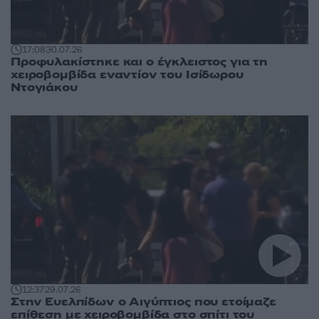
17:08
30.07.26
Προφυλακίστηκε και ο έγκλειστος για τη
χειροβομβίδα εναντίον του Ισίδωρου
Ντογιάκου
12:37
29.07.26
Στην Ευελπίδων ο Αιγύπτιος που ετοίμαζε
επίθεση με χειροβομβίδα στο σπίτι του