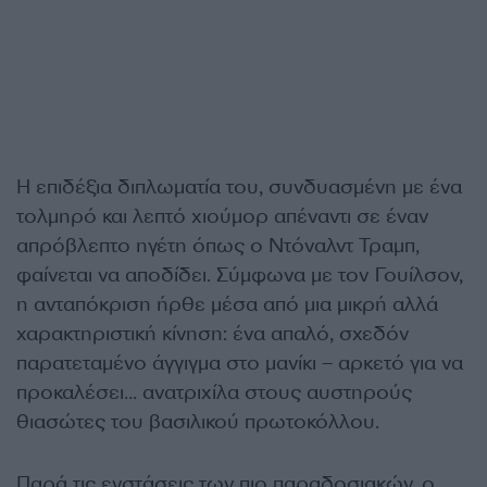
Η επιδέξια διπλωματία του, συνδυασμένη με ένα
τολμηρό και λεπτό χιούμορ απέναντι σε έναν
απρόβλεπτο ηγέτη όπως ο Ντόναλντ Τραμπ,
φαίνεται να αποδίδει. Σύμφωνα με τον Γουίλσον,
η ανταπόκριση ήρθε μέσα από μια μικρή αλλά
χαρακτηριστική κίνηση: ένα απαλό, σχεδόν
παρατεταμένο άγγιγμα στο μανίκι – αρκετό για να
προκαλέσει… ανατριχίλα στους αυστηρούς
θιασώτες του βασιλικού πρωτοκόλλου.
Παρά τις ενστάσεις των πιο παραδοσιακών, ο