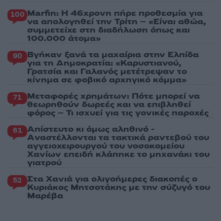
Marfin: Η 46χρονη πήρε προθεσμία για
100
να απολογηθεί την Τρίτη – «Είναι αθώα,
συμμετείχε στη διαδήλωση όπως και
100.000 άτομα»
Βγήκαν ξανά τα μαχαίρια στην Ελπίδα
90
για τη Δημοκρατία: «Καρυστιανού,
Γρατσία και Γαλανός μετέτρεψαν το
κίνημα σε φοβικό αρχηγικό κόμμα»
Μεταφορές χρημάτων: Πότε μπορεί να
71
θεωρηθούν δωρεές και να επιβληθεί
φόρος – Τι ισχυεί για τις γονικές παροχές
Απίστευτο κι όμως αληθινό -
61
Aναστέλλονται τα τακτικά ραντεβού του
αγγειοχειρουργού του νοσοκομείου
Χανίων επειδή κλάπηκε το μηχανάκι του
γιατρού
Στα Χανιά για ολιγοήμερες διακοπές ο
52
Κυριάκος Μητσοτάκης με την σύζυγό του
Μαρέβα