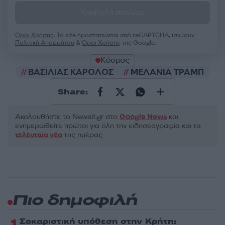
Υποβολή σχολίου
Όροι Χρήσης
. Το site προστατεύεται από reCAPTCHA, ισχύουν
Πολιτική Απορρήτου
&
Όροι Χρήσης
της Google.
Κόσμος
ΒΑΣΙΛΙΑΣ ΚΑΡΟΛΟΣ
ΜΕΛΑΝΙΑ ΤΡΑΜΠ
Share:
Ακολουθήστε το Νewsit.gr στο
Google News
και
ενημερωθείτε πρώτοι για όλη την ειδησεογραφία και τα
τελευταία νέα
της ημέρας
Πιο δημοφιλή
1
Σοκαριστική υπόθεση στην Κρήτη: