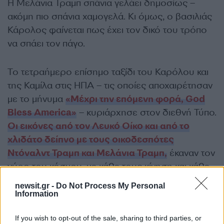
Η Μελάνια Τραμπ σπάνια γελάει δημοσίως –
ακόμη πιο σπάνια χαμογελά. Κι όμως, ο βασιλιάς
Κάρολος φαίνεται πως έχει τον δικό του τρόπο
να σπάει τον πάγο.
Το τετραήμερο επίσημο ταξίδι του Καρόλου και
της Καμίλα στις ΗΠΑ – τις οποίες αποχαιρέτησαν
με το μήνυμα
«Μέχρι την επόμενη φορά, God
Bless America»
– κυριάρχησε στον διεθνή Τύπο.
Οι εικόνες από τον Λευκό Οίκο και από το
χλιδάτο δείπνο με τους οικοδεσπότες
Ντόναλντ Τραμπ και Μελάνια Τραμπ,
έκαναν τον
γύρο του κόσμου, με κάθε τους κίνηση και κάθε
λέξη να αναλύονται εξονυχιστικά.
newsit.gr -
Do Not Process My Personal
Information
ΔΙΑΦΗΜΙΣΗ
If you wish to opt-out of the sale, sharing to third parties, or