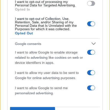
I want to opt-out of processing my
Όπως επισημαίνει, οι τελετές και οι στέψεις
Personal Data for Targeted Advertising.
έχουν τη σημασία τους, όμως η επιτυχημένη
Opted In
«επίθεση γοητείας» του βασιλιά στην Αμερική
I want to opt-out of Collection, Use,
Retention, Sale, and/or Sharing of my
ίσως αποτελεί μία από τις πιο χαρακτηριστικές
Personal Data that Is Unrelated with the
στιγμές της βασιλείας του.
Purposes for which it was collected.
Opted Out
Google consents
I want to allow Google to enable storage
related to advertising like cookies on web or
device identifiers in apps.
I want to allow my user data to be sent to
Google for online advertising purposes.
I want to allow Google to send me
personalized advertising.
Το ζεύγος Τραμπ / Samir Hussein / Pool via REUTERS
Καμία εικόνα δεν αποτυπώνει καλύτερα το κλίμα