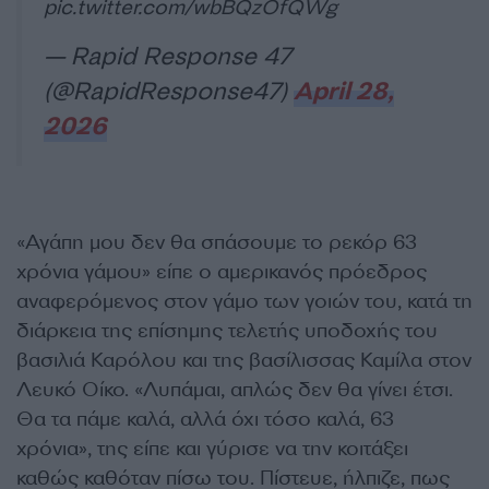
pic.twitter.com/wbBQzOfQWg
— Rapid Response 47
(@RapidResponse47)
April 28,
2026
«Αγάπη μου δεν θα σπάσουμε το ρεκόρ 63
χρόνια γάμου» είπε ο αμερικανός πρόεδρος
αναφερόμενος στον γάμο των γοιών του, κατά τη
διάρκεια της επίσημης τελετής υποδοχής του
βασιλιά Καρόλου και της βασίλισσας Καμίλα στον
Λευκό Οίκο. «Λυπάμαι, απλώς δεν θα γίνει έτσι.
Θα τα πάμε καλά, αλλά όχι τόσο καλά, 63
χρόνια», της είπε και γύρισε να την κοιτάξει
καθώς καθόταν πίσω του. Πίστευε, ήλπιζε, πως