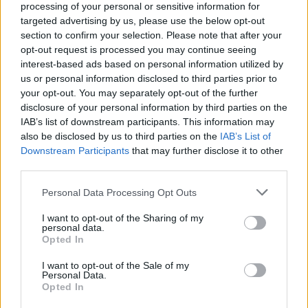
processing of your personal or sensitive information for
targeted advertising by us, please use the below opt-out
section to confirm your selection. Please note that after your
opt-out request is processed you may continue seeing
interest-based ads based on personal information utilized by
us or personal information disclosed to third parties prior to
your opt-out. You may separately opt-out of the further
disclosure of your personal information by third parties on the
IAB’s list of downstream participants. This information may
also be disclosed by us to third parties on the
IAB’s List of
Downstream Participants
that may further disclose it to other
third parties.
Ο έγκριτος δημοσιογράφος Κρίστοφερ
Please note that this website/app uses one or more Google
Personal Data Processing Opt Outs
Γουίλσον, γράφοντας στην Telegraph, στέκεται
services and may gather and store information including but
not limited to your visit or usage behaviour. You may click to
I want to opt-out of the Sharing of my
σε μία συγκεκριμένη φωτογραφία: εκείνη που
personal data.
grant or deny consent to Google and its third-party tags to
αποτυπώνει τον Κάρολο δίπλα στη Μελάνια, σε
Opted In
use your data for below specified purposes in below Google
μια από τις ελάχιστες στιγμές που
η Πρώτη
consent section.
I want to opt-out of the Sale of my
Personal Data.
Κυρία δείχνει να γελάει αληθινά.
Opted In