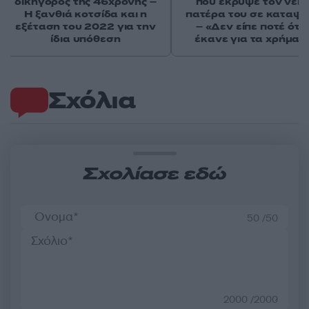
δικηγόρος της 46χρονης –
που έκρυψε τον νεκ
Η ξανθιά κοτσίδα και η
πατέρα του σε καταψ
εξέταση του 2022 για την
– «Δεν είπε ποτέ ότι 
ίδια υπόθεση
έκανε για τα χρήματ
Σχόλια
Σχολίασε εδώ
50 /50
2000 /2000