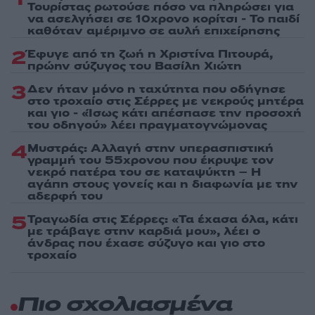
Τουρίστας ρωτούσε πόσο να πληρώσει για
να ασελγήσει σε 10χρονο κορίτσι - Το παιδί
καθόταν αμέριμνο σε αυλή επιχείρησης
2
Έφυγε από τη ζωή η Χριστίνα Πιτουρά,
πρώην σύζυγος του Βασίλη Χιώτη
3
Δεν ήταν μόνο η ταχύτητα που οδήγησε
στο τροχαίο στις Σέρρες με νεκρούς μητέρα
και γιο - «Ίσως κάτι απέσπασε την προσοχή
του οδηγού» λέει πραγματογνώμονας
4
Μυστράς: Αλλαγή στην υπερασπιστική
γραμμή του 55χρονου που έκρυψε τον
νεκρό πατέρα του σε καταψύκτη – Η
αγάπη στους γονείς και η διαφωνία με την
αδερφή του
5
Τραγωδία στις Σέρρες: «Τα έχασα όλα, κάτι
με τράβαγε στην καρδιά μου», λέει ο
άνδρας που έχασε σύζυγο και γιο στο
τροχαίο
Πιο σχολιασμένα