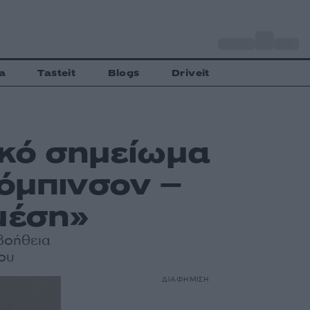
o
Αθήνα
31
C
a
Tasteit
Blogs
Driveit
ικό σημείωμα
όμπινσον –
μέση»
 βοήθεια
νου
ΔΙΑΦΗΜΙΣΗ