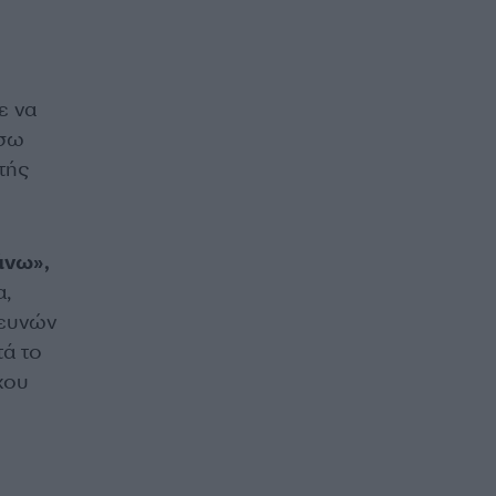
ε να
ίσω
τής
άνω»,
α,
ρευνών
τά το
χου