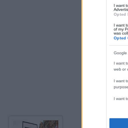
I want 
Advertis
Opted 
I want t
of my P
was col
Opted 
Google 
I want t
web or d
I want t
purpose
I want 
We are asking for
connection with 
University.