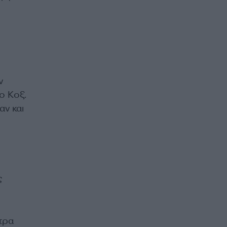
ν
ο Κοξ.
αν και
ς
τρα