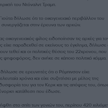
ηρικτή του Ντόναλντ Τραμπ.
Γιούτα δήλωσε ότι το οικογενειακό περιβάλλον του
συνεργάζεται στην έρευνα των αρχών.
νας οικογενειακός φίλος ειδοποίησαν τις αρχές για το
ς είχε παραδεχθεί σε εκείνους το έγκλημα, δήλωσε 
ουν τεθεί και οι πολιτικές θέσεις του 22χρονου, που 
ς ψηφοφόρος, δεν ανήκε σε κάποιο πολιτικό κόμμα.
δήλωσε σε ερευνητές ότι ο Ρόμπινσον είχε
τελευταία χρόνια και είχε συζητήσει με μέλος της
 δυσφορία του για τον Κερκ και τις απόψεις του, όπω
 ένορκη κατάθεση που έδωσε.
φθη στο σπίτι των γονιών του, περίπου 420 χιλιόμε