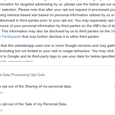
formation for targeted advertising by us, please use the below opt-out s
r selection. Please note that after your opt-out request is processed y
καν
σχεδόν δύο ημέρες
για να ταυτοποιήσουν και να
eing interest-based ads based on personal information utilized by us or
πτο, αναγκάζοντας την αστυνομία να δώσει
στη
disclosed to third parties prior to your opt-out. You may separately opt-
losure of your personal information by third parties on the IAB’s list of
γραφίες από κάμερες ασφαλείας.
. This information may also be disclosed by us to third parties on the
IA
Participants
that may further disclose it to other third parties.
ΔΙΑΦΗΜΙΣΗ
 that this website/app uses one or more Google services and may gath
including but not limited to your visit or usage behaviour. You may click 
 to Google and its third-party tags to use your data for below specifi
ogle consent section.
l Data Processing Opt Outs
o opt-out of the Sharing of my personal data.
In
o opt-out of the Sale of my Personal Data.
In