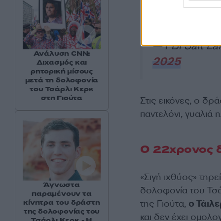
1-800-CALL-FB
Digital media tip
— FBI Salt La
Ανάλυση CNN:
2025
Διχασμός και
ρητορική μίσους
μετά τη δολοφονία
του Τσάρλι Κερκ
στη Γιούτα
Στις εικόνες, ο δ
παντελόνι, γυαλιά η
Ο 22χρονος δ
«Σιγή ιχθύος» τηρε
Άγνωστα
δολοφονία του Τσά
παραμένουν τα
της Γιούτα,
ο Τάιλε
κίνητρα του δράστη
της δολοφονίας του
και δεν έχει ομολο
Τσάρλι Κερκ - Η