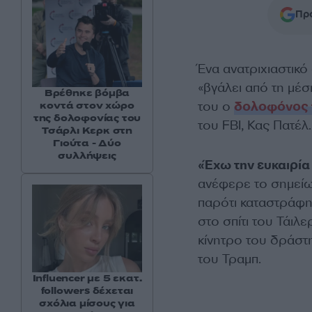
Προ
Ένα ανατριχιαστικ
«βγάλει από τη μέσ
Βρέθηκε βόμβα
του ο
δολοφόνος τ
κοντά στον χώρο
της δολοφονίας του
του FBI, Κας Πατέλ.
Τσάρλι Κερκ στη
Γιούτα - Δύο
συλλήψεις
«Έχω την ευκαιρία
ανέφερε το σημείω
παρότι καταστράφη
στο σπίτι του Τάιλ
κίνητρο του δράστ
του Τραμπ.
Influencer με 5 εκατ.
followers δέχεται
σχόλια μίσους για