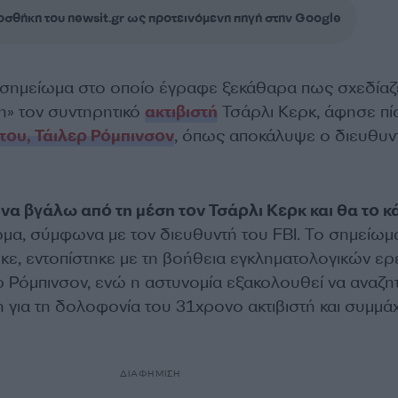
σθήκη του newsit.gr ως προτεινόμενη πηγή στην Google
ό σημείωμα στο οποίο έγραφε ξεκάθαρα πως σχεδίαζ
η» τον συντηρητικό
ακτιβιστή
Τσάρλι Κερκ, άφησε π
ου, Τάιλερ Ρόμπινσον
, όπως αποκάλυψε ο διευθυν
 να βγάλω από τη μέση τον Τσάρλι Κερκ και θα το κ
μα, σύμφωνα με τον διευθυντή του FBI. Το σημείωμ
κε, εντοπίστηκε με τη βοήθεια εγκληματολογικών ε
ερ Ρόμπινσον, ενώ η αστυνομία εξακολουθεί να αναζη
η για τη δολοφονία του 31χρονο ακτιβιστή και συμμά
ΔΙΑΦΗΜΙΣΗ