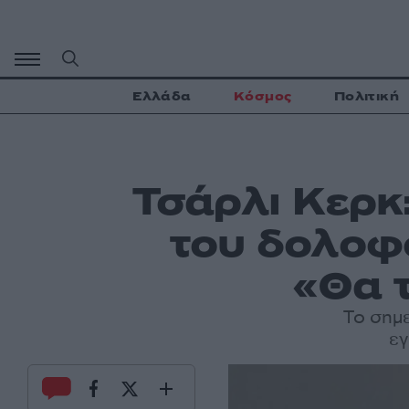
Μετάβαση
σε
περιεχόμενο
Ελλάδα
Κόσμος
Πολιτική
Τσάρλι Κερκ
του δολοφ
«Θα 
Το σημε
εγ