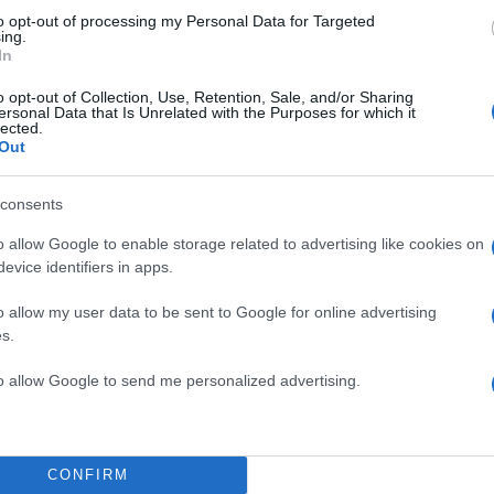
to opt-out of processing my Personal Data for Targeted
ing.
In
o opt-out of Collection, Use, Retention, Sale, and/or Sharing
ersonal Data that Is Unrelated with the Purposes for which it
lected.
Out
consents
o allow Google to enable storage related to advertising like cookies on
evice identifiers in apps.
o allow my user data to be sent to Google for online advertising
s.
to allow Google to send me personalized advertising.
 the public’s help identifying this person of interest 
the fatal shooting of Charlie Kirk at Utah Valley
CONFIRM