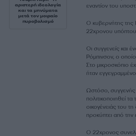
εναντίον του υποστ
αριστερή ιδεολογία
και τα μηνύματα
μετά τον μοιραίο
πυροβολισμό
Ο κυβερνήτης της 
22χρονου υπόπτου 
Οι συγγενείς και έ
Ρόμπινσον, ο οποίο
Στο μικροσκόπιο έχ
ήταν εγγεγραμμένο
Ωστόσο, συγγενής 
πολιτικοποιηθεί τα 
οικογένειάς του τη
προκύπτει από την
Ο 22χρονος συνελή