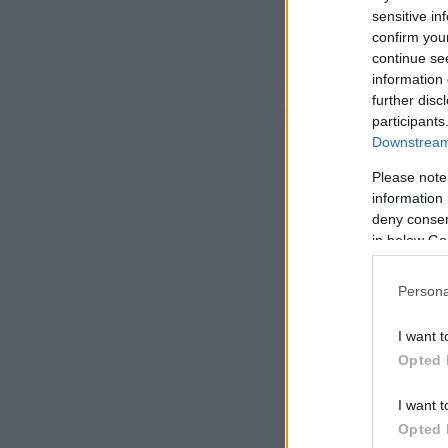
sensitive in
confirm you
Οι αρχές χρειάστη
continue se
συλλάβουν τον ύπο
information 
further disc
δημοσιότητα φωτο
participants
Downstream 
Please note
information 
deny consent
in below Go
Persona
I want t
Opted 
I want t
Opted 