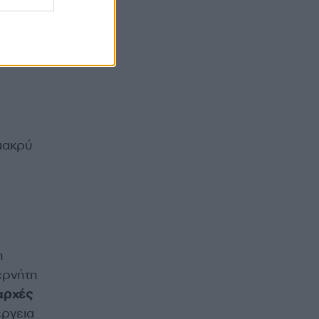
XuDc
 μακρύ
η
ερνήτη
 αρχές
έργεια