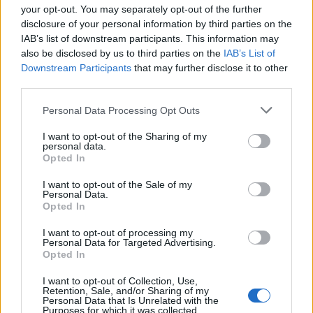
your opt-out. You may separately opt-out of the further
disclosure of your personal information by third parties on the
IAB’s list of downstream participants. This information may
also be disclosed by us to third parties on the
IAB’s List of
Downstream Participants
that may further disclose it to other
third parties.
Please note that this website/app uses one or more Google
Personal Data Processing Opt Outs
services and may gather and store information including but
not limited to your visit or usage behaviour. You may click to
I want to opt-out of the Sharing of my
personal data.
grant or deny consent to Google and its third-party tags to
Opted In
use your data for below specified purposes in below Google
consent section.
I want to opt-out of the Sale of my
Personal Data.
12:49
22.07.26
Η τελευταία επιθυμία της Μαίρης Λίντα - Την
Opted In
Παρασκευή στο εκκλησάκι του Γηροκομείου
Αθηνών η κηδεία της
I want to opt-out of processing my
Personal Data for Targeted Advertising.
Opted In
I want to opt-out of Collection, Use,
Retention, Sale, and/or Sharing of my
Personal Data that Is Unrelated with the
Purposes for which it was collected.