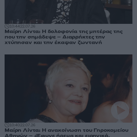
10:44
22.07.26
Μαίρη Λίντα: Η δολοφονία της μητέρας της
που την σημάδεψε – Διαρρήκτες την
χτύπησαν και την έκαψαν ζωντανή
10:40
22.07.26
Μαίρη Λίντα: Η ανακοίνωση του Γηροκομείου
Αθηνών – «Έφυγε ήρεμα και ειρηνικά,