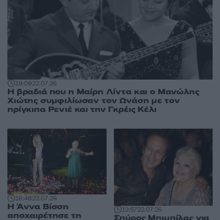
19:09
22.07.26
Η βραδιά που η Μαίρη Λίντα και ο Μανώλης
Χιώτης συμφιλίωσαν τον Ωνάση με τον
πρίγκιπα Ρενιέ και την Γκρέις Κέλι
16:48
22.07.26
H Άννα Βίσση
12:57
22.07.26
αποχαιρέτησε τη
Σπύρος Μπιμπίλας για