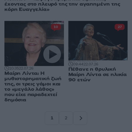
έχοντας στο πλευρό της την αγαπημένη της
κόρη Ευαγγελία»
10
27
09:44
22.07.26
10:35
22.07.26
Πέθανε η θρυλική
Μαίρη Λίντα: Η
Μαίρη Λίντα σε ηλικία
μυθιστορηματική ζωή
90 ετών
της, οι τρεις γάμοι και
το «μεγάλο λάθος»
που είχε παραδεχτεί
δημόσια
1
2
Σελίδα
Σελίδα