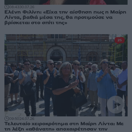
08:43
30.07.26
Ελένη Φιλίνη: «Είχα την αίσθηση πως η Μαίρη
Λίντα, βαθιά μέσα της, θα προτιμούσε να
βρίσκεται στο σπίτι της»
25
09:50
24.07.26
Τελευταίο χειροκρότημα στη Μαίρη Λίντα: Με
τη λέξη «αθάνατη» αποχαιρέτησαν την