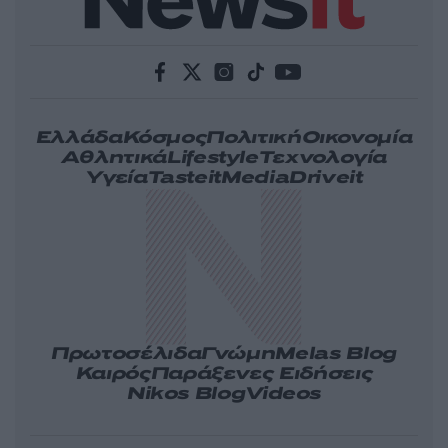
Ελλάδα
Κόσμος
Πολιτική
Οικονομία
Αθλητικά
Lifestyle
Τεχνολογία
Υγεία
Tasteit
Media
Driveit
Πρωτοσέλιδα
Γνώμη
Melas Blog
Καιρός
Παράξενες Ειδήσεις
Nikos Blog
Videos