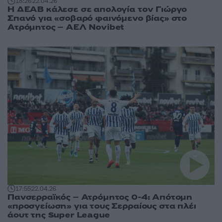
18:26
22.04.26
Η ΔΕΑΒ κάλεσε σε απολογία τον Γιώργο
Σπανό για «σοβαρό φαινόμενο βίας» στο
Ατρόμητος – ΑΕΛ Novibet
17:55
22.04.26
Πανσερραϊκός – Ατρόμητος 0-4: Απότομη
«προσγείωση» για τους Σερραίους στα πλέι
άουτ της Super League