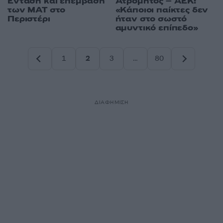
Ατρόμητος – ΑΕΚ:
Ένταση και επέμβαση
«Κάποιοι παίκτες δεν
των ΜΑΤ στο
ήταν στο σωστό
Περιστέρι
αμυντικό επίπεδο»
1
2
3
…
80
Σελίδα
Σελίδα
Σελίδα
Σελίδα
ΔΙΑΦΗΜΙΣΗ