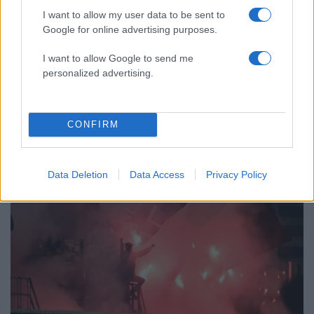
I want to allow my user data to be sent to
Google for online advertising purposes.
22:06
04.04.26
I want to allow Google to send me
Παναιτωλικός – Ατρόμητος 1-1: Ο Γιουμπιτάνα
personalized advertising.
χάρισε στο φινάλε τον βαθμό της ισοπαλίας
στους Περιστεριώτες
CONFIRM
Data Deletion
Data Access
Privacy Policy