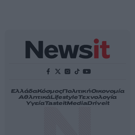
Ελλάδα
Κόσμος
Πολιτική
Οικονομία
Αθλητικά
Lifestyle
Τεχνολογία
Υγεία
Tasteit
Media
Driveit