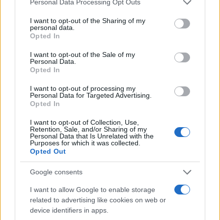
Personal Data Processing Opt Outs
services and may gather and store information including but
not limited to your visit or usage behaviour. You may click to
I want to opt-out of the Sharing of my
personal data.
grant or deny consent to Google and its third-party tags to
Opted In
use your data for below specified purposes in below Google
consent section.
I want to opt-out of the Sale of my
Personal Data.
Opted In
22:13
04.04.26
Βαθμολογία πλέι άουτ Super League:
I want to opt-out of processing my
«Σεισμό» προκάλεσαν οι νίκες των ουραγών –
Personal Data for Targeted Advertising.
Δείτε φάσεις και γκολ
Opted In
I want to opt-out of Collection, Use,
Retention, Sale, and/or Sharing of my
Personal Data that Is Unrelated with the
Purposes for which it was collected.
Opted Out
Google consents
I want to allow Google to enable storage
related to advertising like cookies on web or
device identifiers in apps.