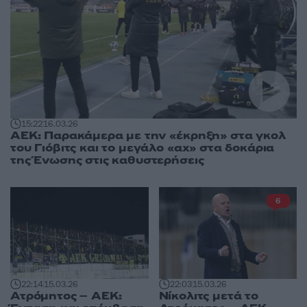
15:22
16.03.26
ΑΕΚ: Παρακάμερα με την «έκρηξη» στα γκολ
του Γιόβιτς και το μεγάλο «αχ» στα δοκάρια
της Ένωσης στις καθυστερήσεις
6
22:03
15.03.26
22:14
15.03.26
Νίκολιτς μετά το
Ατρόμητος – ΑΕΚ: