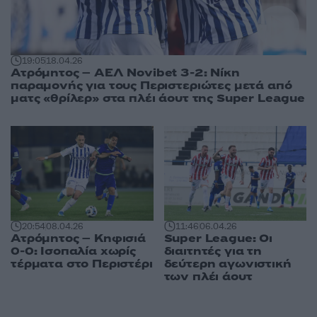
19:05
18.04.26
Ατρόμητος – ΑΕΛ Novibet 3-2: Νίκη
παραμονής για τους Περιστεριώτες μετά από
ματς «θρίλερ» στα πλέι άουτ της Super League
20:54
08.04.26
11:46
06.04.26
Ατρόμητος – Κηφισιά
Super League: Οι
0-0: Ισοπαλία χωρίς
διαιτητές για τη
τέρματα στο Περιστέρι
δεύτερη αγωνιστική
των πλέι άουτ