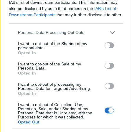
IAB’s list of downstream participants. This information may
also be disclosed by us to third parties on the
IAB’s List of
Downstream Participants
that may further disclose it to other
third parties.
Please note that this website/app uses one or more Google
Personal Data Processing Opt Outs
services and may gather and store information including but
not limited to your visit or usage behaviour. You may click to
I want to opt-out of the Sharing of my
personal data.
grant or deny consent to Google and its third-party tags to
Opted In
use your data for below specified purposes in below Google
consent section.
I want to opt-out of the Sale of my
Personal Data.
Opted In
10:07
23.04.26
Λάουρα Κοβέσι από Δελφούς: «Δεν υπάρχει
I want to opt-out of processing my
καθαρή χώρα, υπάρχει διαφθορά παντού»
Personal Data for Targeted Advertising.
Opted In
19
I want to opt-out of Collection, Use,
Retention, Sale, and/or Sharing of my
Personal Data that Is Unrelated with the
Purposes for which it was collected.
Opted Out