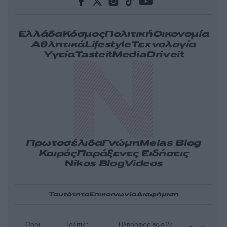
Ελλάδα
Κόσμος
Πολιτική
Οικονομία
Αθλητικά
Lifestyle
Τεχνολογία
Υγεία
Tasteit
Media
Driveit
Πρωτοσέλιδα
Γνώμη
Melas Blog
Καιρός
Παράξενες Ειδήσεις
Nikos Blog
Videos
Ταυτότητα
Επικοινωνία
Διαφήμιση
Όροι
Πολιτική
Πληροφορίες α.27