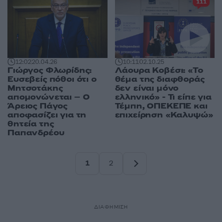
111
12:02
20.04.26
10:11
02.10.25
Γιώργος Φλωρίδης:
Λάουρα Κοβέσι: «Το
Ευσεβείς πόθοι ότι ο
θέμα της διαφθοράς
Μητσοτάκης
δεν είναι μόνο
απομονώνεται – Ο
ελληνικό» - Τι είπε για
Άρειος Πάγος
Τέμπη, ΟΠΕΚΕΠΕ και
αποφασίζει για τη
επιχείρηση «Καλυψώ»
θητεία της
Παπανδρέου
1
2
Σελίδα
Σελίδα
ΔΙΑΦΗΜΙΣΗ