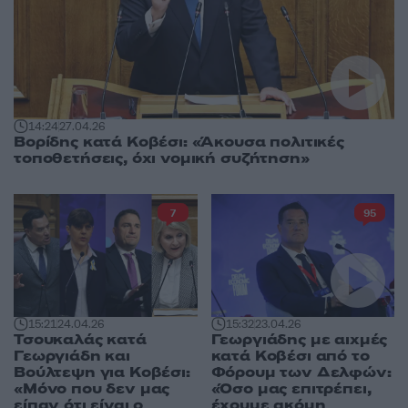
14:24
27.04.26
Βορίδης κατά Κοβέσι: «Άκουσα πολιτικές
τοποθετήσεις, όχι νομική συζήτηση»
7
95
15:21
24.04.26
15:32
23.04.26
Τσουκαλάς κατά
Γεωργιάδης με αιχμές
Γεωργιάδη και
κατά Κοβέσι από το
Βούλτεψη για Κοβέσι:
Φόρουμ των Δελφών:
«Μόνο που δεν μας
«Όσο μας επιτρέπει,
είπαν ότι είναι ο
έχουμε ακόμη