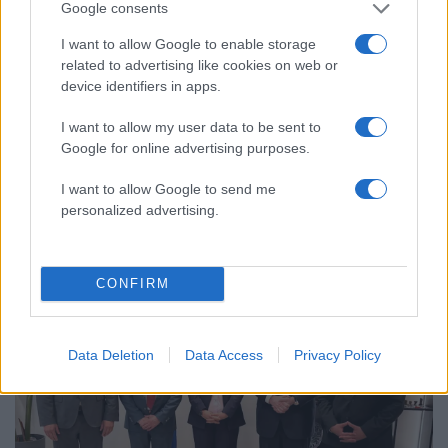
Google consents
I want to allow Google to enable storage
related to advertising like cookies on web or
device identifiers in apps.
I want to allow my user data to be sent to
Google for online advertising purposes.
09:55
23.04.26
Γιώργος Φλωρίδης: «Υπάρχει η αντίληψη
I want to allow Google to send me
ραγιαδισμού, πως θα έρθουν οι Ευρωπαίοι
personalized advertising.
Εισαγγελείς να μας κάνουν “ντα”»
CONFIRM
Data Deletion
Data Access
Privacy Policy