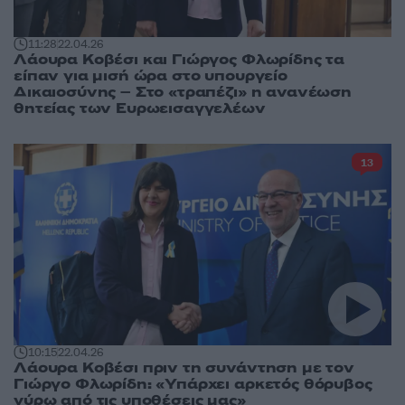
11:28
22.04.26
Λάουρα Κοβέσι και Γιώργος Φλωρίδης τα
είπαν για μισή ώρα στο υπουργείο
Δικαιοσύνης – Στο «τραπέζι» η ανανέωση
θητείας των Ευρωεισαγγελέων
13
10:15
22.04.26
Λάουρα Κοβέσι πριν τη συνάντηση με τον
Γιώργο Φλωρίδη: «Υπάρχει αρκετός θόρυβος
γύρω από τις υποθέσεις μας»