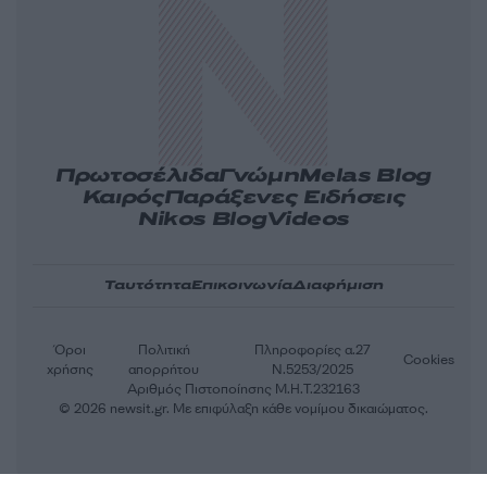
Πρωτοσέλιδα
Γνώμη
Melas Blog
Καιρός
Παράξενες Ειδήσεις
Nikos Blog
Videos
Ταυτότητα
Επικοινωνία
Διαφήμιση
Όροι
Πολιτική
Πληροφορίες α.27
Cookies
χρήσης
απορρήτου
Ν.5253/2025
Αριθμός Πιστοποίησης Μ.Η.Τ.232163
© 2026 newsit.gr. Με επιφύλαξη κάθε νομίμου δικαιώματος.