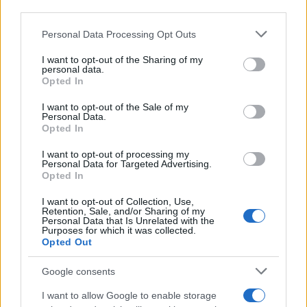
third parties.
Please note that this website/app uses one or more Google
Personal Data Processing Opt Outs
services and may gather and store information including but
not limited to your visit or usage behaviour. You may click to
I want to opt-out of the Sharing of my
personal data.
grant or deny consent to Google and its third-party tags to
Opted In
use your data for below specified purposes in below Google
consent section.
I want to opt-out of the Sale of my
Personal Data.
19:08
22.03.26
Opted In
Η ΑΕΚ ανακοίνωσε την ανανέωση του
συμβολαίου του Πέτρου Μάνταλου με φοβερό
I want to opt-out of processing my
video
Personal Data for Targeted Advertising.
Opted In
I want to opt-out of Collection, Use,
Retention, Sale, and/or Sharing of my
Personal Data that Is Unrelated with the
Purposes for which it was collected.
Opted Out
Google consents
I want to allow Google to enable storage