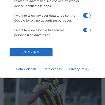
related to advertising like cookies on web or
device identifiers in apps.
I want to allow my user data to be sent to
Google for online advertising purposes.
11:05
24.02.26
I want to allow Google to send me
Ο Πέτρος Μάνταλος συνεχίζει να γράφει
ιστορία με την ΑΕΚ: Έφτασε Μανωλά και
personalized advertising.
Νικολάου στα γκολ
CONFIRM
Data Deletion
Data Access
Privacy Policy