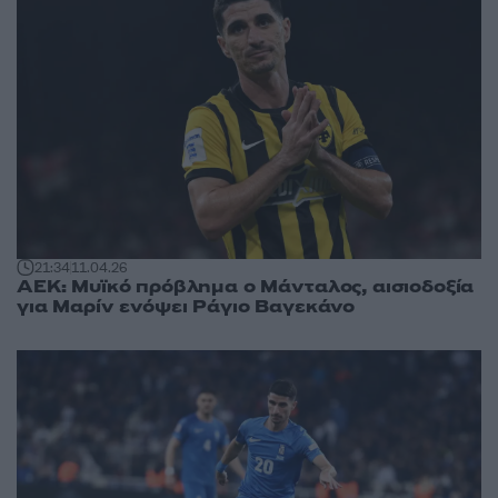
21:34
11.04.26
ΑΕΚ: Μυϊκό πρόβλημα ο Μάνταλος, αισιοδοξία
για Μαρίν ενόψει Ράγιο Βαγεκάνο