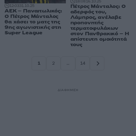
18:08
16.10.25
Πέτρος Μάνταλος: Ο
12:03
31.10.25
ΑΕΚ – Παναιτωλικός:
αδερφός του,
Ο Πέτρος Μάνταλος
Λάμπρος, ανέλαβε
θα χάσει το ματς της
προπονητής
9ης αγωνιστικής στη
τερματοφυλάκων
Super League
στον Πανθρακικό – Η
απίστευτη ομοιότητά
τους
1
2
…
14
Σελίδα
Σελίδα
Σελίδα
ΔΙΑΦΗΜΙΣΗ