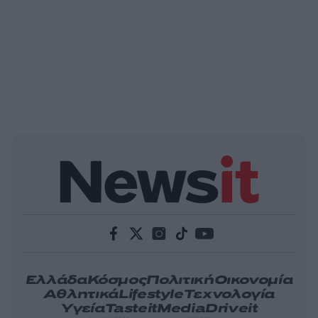
Ελλάδα
Κόσμος
Πολιτική
Οικονομία
Αθλητικά
Lifestyle
Τεχνολογία
Υγεία
Tasteit
Media
Driveit