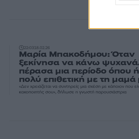
22:03
18.02.26
Μαρία Μπακοδήμου: Όταν
ξεκίνησα να κάνω ψυχανά
πέρασα μια περίοδο όπου 
πολύ επιθετική με τη μαμά
«Δεν χρειάζεται να συντηρείς μια σχέση με κάποιον που εί
κακοποιητής σου», δήλωσε η γνωστή παρουσιάστρια