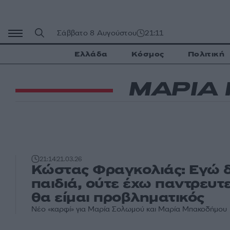
Μετάβαση
σε
περιεχόμενο
Σάββατο 8 Αυγούστου
21:11
Ελλάδα
Κόσμος
Πολιτική
ΜΑΡΙΑ
21:14
21.03.26
Κώστας Φραγκολιάς: Εγώ 
παιδιά, ούτε έχω παντρευτ
θα είμαι προβληματικός
Νέο «καρφί» για Μαρία Σολωμού και Μαρία Μπακοδήμου