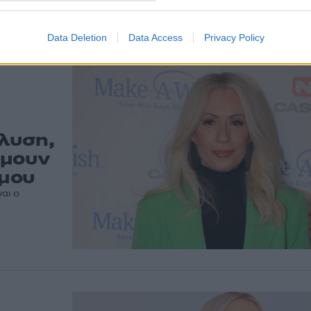
«Έχω καταλήξει ότι οι γονείς μας είναι αυτοί που είν
αυτά που ζήσαμε» δηλώνει η Μαρία Μπακοδήμου
Data Deletion
Data Access
Privacy Policy
λυση,
ήμουν
 μου
ναι ο