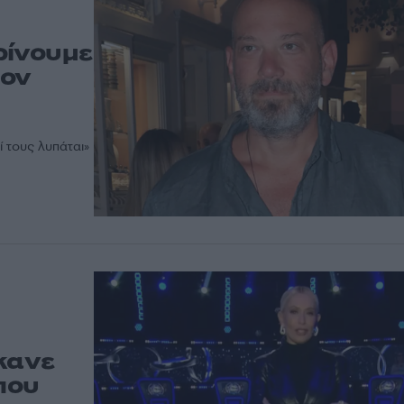
ρίνουμε
τον
ί τους λυπάται»
κανε
που