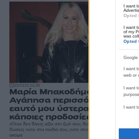
I want 
Advertis
Opted 
I want t
of my P
was col
Opted 
Google 
I want t
web or d
22:01
21.02.26
I want t
Μαρία Μπακοδήμου:
purpose
Αγάπησα περισσότερο τον
εαυτό μου ύστερα από
I want 
κάποιες προδοσίες
«Όταν δεν δίνεις αξία στη ζωή σου, δεν θα μπορέσεις να τη
δώσεις ούτε στα παιδιά σου, ούτε στον σύντροφό σου», τόνισε
ακόμα