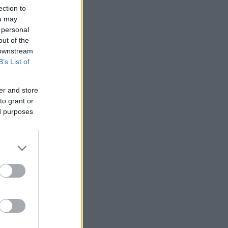
ection to
ou may
 personal
out of the
 downstream
B’s List of
er and store
to grant or
ed purposes