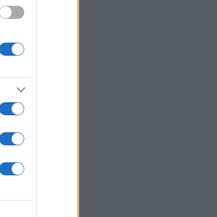
ταν
ια
θετική