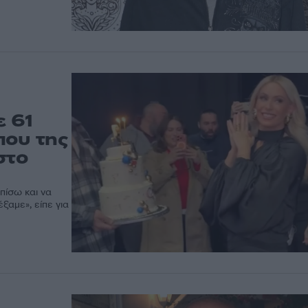
 61
που της
στο
 πίσω και να
αμε», είπε για