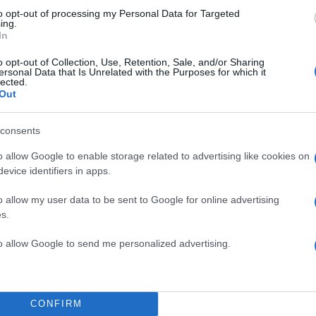
to opt-out of processing my Personal Data for Targeted
ing.
In
o opt-out of Collection, Use, Retention, Sale, and/or Sharing
ersonal Data that Is Unrelated with the Purposes for which it
lected.
Out
consents
o allow Google to enable storage related to advertising like cookies on
evice identifiers in apps.
o allow my user data to be sent to Google for online advertising
19:51
19.02.26
s.
Μαρία Μπακοδήμου: «Ό
ξεκίνησα να κάνω
to allow Google to send me personalized advertising.
ψυχανάλυση, πέρασα μ
περίοδο όπου ήμουν επι
με τη μαμά μου»
CONFIRM