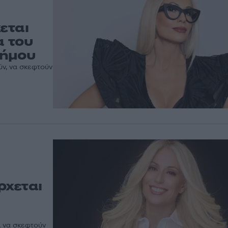
εται
α του
δήμου
ύν, να σκεφτούν
ρχεται
, να σκεφτούν