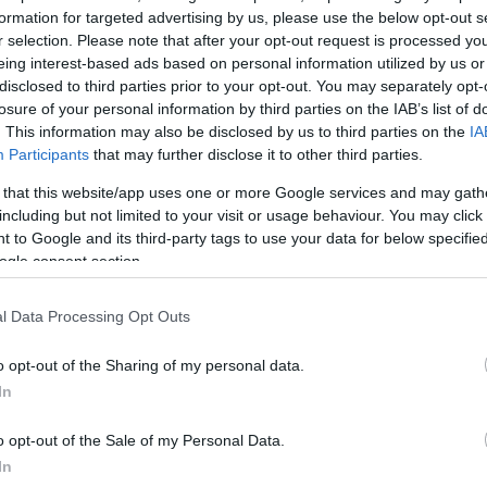
formation for targeted advertising by us, please use the below opt-out s
r selection. Please note that after your opt-out request is processed y
eing interest-based ads based on personal information utilized by us or
disclosed to third parties prior to your opt-out. You may separately opt-
losure of your personal information by third parties on the IAB’s list of
. This information may also be disclosed by us to third parties on the
IA
Participants
that may further disclose it to other third parties.
 «Πιο
 that this website/app uses one or more Google services and may gath
including but not limited to your visit or usage behaviour. You may click 
 πολύ
 to Google and its third-party tags to use your data for below specifi
ν να
ogle consent section.
νο που απαιτεί
l Data Processing Opt Outs
o opt-out of the Sharing of my personal data.
In
o opt-out of the Sale of my Personal Data.
In