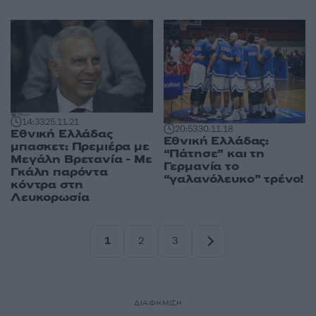
14:33
25.11.21
20:53
30.11.18
Εθνική Ελλάδας
Εθνική Ελλάδας:
μπασκετ: Πρεμιέρα με
“Πάτησε” και τη
Μεγάλη Βρετανία - Με
Γερμανία το
Γκάλη παρόντα
“γαλανόλευκο” τρένο!
κόντρα στη
Λευκορωσία
1
2
3
Σελίδα
Σελίδα
Σελίδα
ΔΙΑΦΗΜΙΣΗ