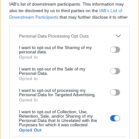
IAB’s list of downstream participants. This information may
also be disclosed by us to third parties on the
IAB’s List of
Downstream Participants
that may further disclose it to other
third parties.
Please note that this website/app uses one or more Google
Personal Data Processing Opt Outs
services and may gather and store information including but
not limited to your visit or usage behaviour. You may click to
I want to opt-out of the Sharing of my
personal data.
grant or deny consent to Google and its third-party tags to
Opted In
use your data for below specified purposes in below Google
consent section.
I want to opt-out of the Sale of my
Personal Data.
Opted In
I want to opt-out of processing my
20:48
30.11.25
Personal Data for Targeted Advertising.
Πορτογαλία – Ελλάδα 68-76: Γαλανόλευκο
Opted In
διπλό με υπογραφή Λαρεντζάκη –
Σαμοντούροφ
I want to opt-out of Collection, Use,
Retention, Sale, and/or Sharing of my
Personal Data that Is Unrelated with the
Purposes for which it was collected.
Opted Out