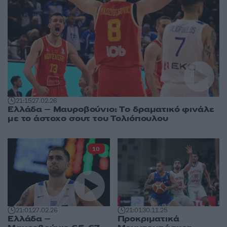
21:15
27.02.26
Ελλάδα – Μαυροβούνιο: Tο δραματικό φινάλε
με το άστοχο σουτ του Τολιόπουλου
10
21:01
27.02.26
21:01
30.11.25
Ελλάδα –
Προκριματικά