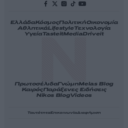
Ελλάδα
Κόσμος
Πολιτική
Οικονομία
Αθλητικά
Lifestyle
Τεχνολογία
Υγεία
Tasteit
Media
Driveit
Πρωτοσέλιδα
Γνώμη
Melas Blog
Καιρός
Παράξενες Ειδήσεις
Nikos Blog
Videos
Ταυτότητα
Επικοινωνία
Διαφήμιση