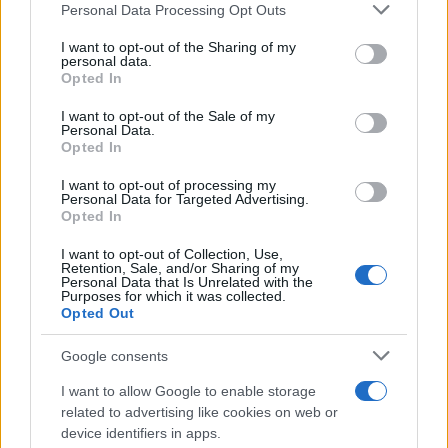
Please note that this website/app uses one or more Google
Personal Data Processing Opt Outs
services and may gather and store information including but
not limited to your visit or usage behaviour. You may click to
I want to opt-out of the Sharing of my
personal data.
grant or deny consent to Google and its third-party tags to
Opted In
use your data for below specified purposes in below Google
consent section.
I want to opt-out of the Sale of my
Personal Data.
Opted In
I want to opt-out of processing my
Personal Data for Targeted Advertising.
21:38
08.08.25
Ζούσε μόνος, χωρίς ρεύμα από το 2007 ο
Opted In
ηλικιωμένος που βρέθηκε νεκρός στη φωτιά
της Κερατέας
I want to opt-out of Collection, Use,
Retention, Sale, and/or Sharing of my
Personal Data that Is Unrelated with the
Purposes for which it was collected.
Opted Out
Google consents
I want to allow Google to enable storage
related to advertising like cookies on web or
device identifiers in apps.