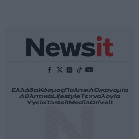
Ελλάδα
Κόσμος
Πολιτική
Οικονομία
Αθλητικά
Lifestyle
Τεχνολογία
Υγεία
Tasteit
Media
Driveit