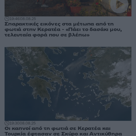
19:46
08.08.25
Σπαρακτικές εικόνες στα μέτωπα από τη
φωτιά στην Κερατέα - «Πάει το δασάκι μου,
τελευταία φορά που σε βλέπω»
19:30
08.08.25
Οι καπνοί από τη φωτιά σε Κερατέα και
Τουρκία έφτασαν σε Σκύρο και Αντικύθηρα