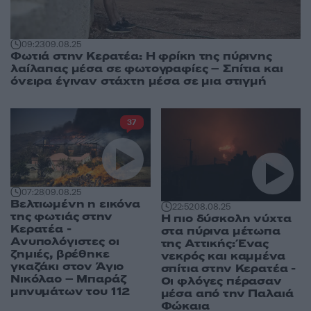
09:23
09.08.25
Φωτιά στην Κερατέα: Η φρίκη της πύρινης
λαίλαπας μέσα σε φωτογραφίες – Σπίτια και
όνειρα έγιναν στάχτη μέσα σε μια στιγμή
37
07:28
09.08.25
Βελτιωμένη η εικόνα
22:52
08.08.25
της φωτιάς στην
Η πιο δύσκολη νύχτα
Κερατέα -
στα πύρινα μέτωπα
Ανυπολόγιστες οι
της Αττικής: Ένας
ζημιές, βρέθηκε
νεκρός και καμμένα
γκαζάκι στον Άγιο
σπίτια στην Κερατέα -
Νικόλαο – Μπαράζ
Οι φλόγες πέρασαν
μηνυμάτων του 112
μέσα από την Παλαιά
Φώκαια