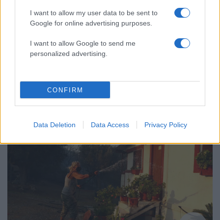
I want to allow my user data to be sent to
Google for online advertising purposes.
I want to allow Google to send me
personalized advertising.
20:16
08.08.25
Συγκλονιστικό βίντεο της ΕΛ.ΑΣ. από
απεγκλωβισμούς πολιτών στην Κερατέα -
Απομάκρυναν πάνω από 20 πολίτες
CONFIRM
Data Deletion
Data Access
Privacy Policy