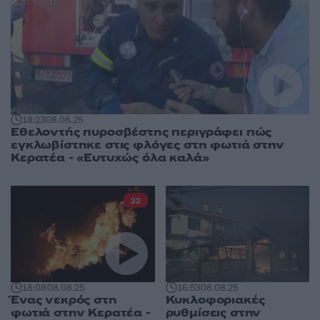
18:23
08.08.25
Εθελοντής πυροσβέστης περιγράφει πώς
εγκλωβίστηκε στις φλόγες στη φωτιά στην
Κερατέα - «Ευτυχώς όλα καλά»
22
18:08
08.08.25
16:53
08.08.25
Ένας νεκρός στη
Κυκλοφοριακές
φωτιά στην Κερατέα -
ρυθμίσεις στην