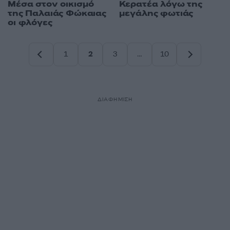
Μέσα στον οικισμό
Κερατέα λόγω της
της Παλαιάς Φώκαιας
μεγάλης φωτιάς
οι φλόγες
1
2
3
…
10
Σελίδα
Σελίδα
Σελίδα
Σελίδα
ΔΙΑΦΗΜΙΣΗ