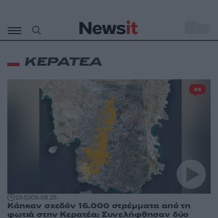
Μετάβαση
σε
o
32
περιεχόμενο
ΚΕΡΑΤΕΑ
44
19:53
09.08.25
Κάηκαν σχεδόν 16.000 στρέμματα από τη
φωτιά στην Κερατέα: Συνελήφθησαν δύο