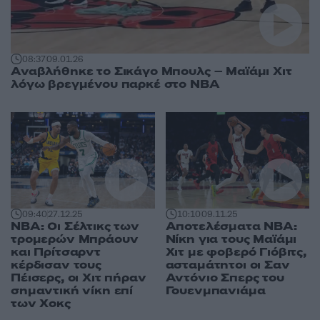
08:37
09.01.26
Αναβλήθηκε το Σικάγο Μπουλς – Μαϊάμι Χιτ
λόγω βρεγμένου παρκέ στο NBA
10:10
09.11.25
09:40
27.12.25
Αποτελέσματα NBA:
NBA: Οι Σέλτικς των
Νίκη για τους Μαϊάμι
τρομερών Μπράουν
Χιτ με φοβερό Γιόβιτς,
και Πρίτσαρντ
ασταμάτητοι οι Σαν
κέρδισαν τους
Αντόνιο Σπερς του
Πέισερς, οι Χιτ πήραν
Γουενμπανιάμα
σημαντική νίκη επί
των Χοκς