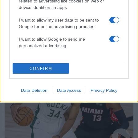
related to advertising like cookies on web or
device identifiers in apps.
I want to allow my user data to be sent to
Google for online advertising purposes.
15:25
23.10.25
I want to allow Google to send me
Ο Τέρι Ροζίερ των Μαϊάμι Χιτ συνελήφθη στο
personalized advertising.
πλαίσιο έρευνας του FBI για παράνομο
στοιχηματισμό
CONFIRM
Data Deletion
Data Access
Privacy Policy