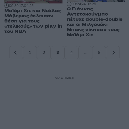
09:24
24.02.25
09:39
17.04.25
Ο Γιάννης
Μαϊάμι Χιτ και Ντάλας
Αντετοκούνμπο
Μάβερικς έκλεισαν
πέτυχε double-double
θέση για τους
και οι Μιλγουόκι
«τελικούς» των play in
Μπακς νίκησαν τους
του NBA
Μαϊάμι Χιτ
1
2
3
4
…
9
Σελίδα
Σελίδα
Σελίδα
Σελίδα
Σελίδα
ΔΙΑΦΗΜΙΣΗ