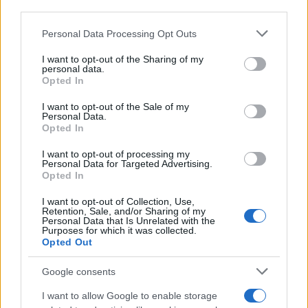
third parties.
Please note that this website/app uses one or more Google
Personal Data Processing Opt Outs
services and may gather and store information including but
not limited to your visit or usage behaviour. You may click to
I want to opt-out of the Sharing of my
personal data.
grant or deny consent to Google and its third-party tags to
Opted In
use your data for below specified purposes in below Google
consent section.
I want to opt-out of the Sale of my
Personal Data.
19:52
23.10.25
Opted In
Το NBA έθεσε εκτός ομάδων τους Τέρι Ροζίερ
και Τσάνσι Μπίλαπς μετά τις κατηγορίες για
I want to opt-out of processing my
παράνομο στοιχηματισμό
Personal Data for Targeted Advertising.
Opted In
I want to opt-out of Collection, Use,
Retention, Sale, and/or Sharing of my
Personal Data that Is Unrelated with the
Purposes for which it was collected.
Opted Out
Google consents
I want to allow Google to enable storage