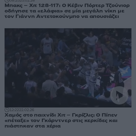
08:25
25.02.26
Μπακς – Χιτ 128-117: Ο Κέβιν Πόρτερ Τζούνιορ
οδήγησε τα «ελάφια» σε μία μεγάλη νίκη με
τον Γιάννη Αντετοκούνμπο να απουσιάζει
12:22
22.02.26
Χαμός στο παιχνίδι Χιτ – Γκρίζλις: Ο Πίπεν
«πέταξε» τον Γκάρντνερ στις κερκίδες και
πιάστηκαν στα χέρια