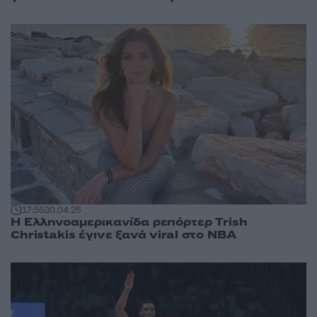
17:55
30.04.25
Η Ελληνοαμερικανίδα ρεπόρτερ Trish
Christakis έγινε ξανά viral στο NBA