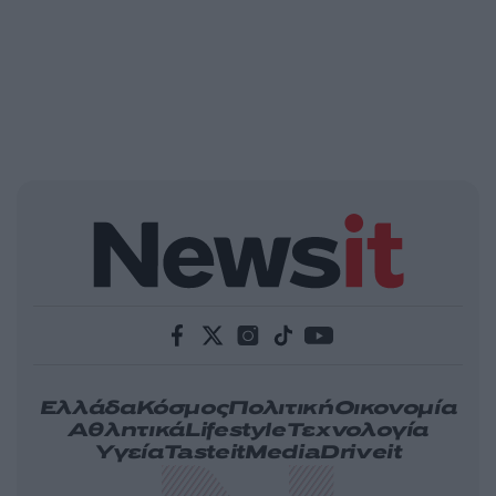
Ελλάδα
Κόσμος
Πολιτική
Οικονομία
Αθλητικά
Lifestyle
Τεχνολογία
Υγεία
Tasteit
Media
Driveit