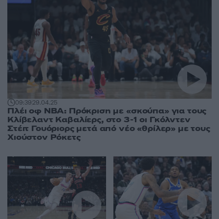
09:39
29.04.25
Πλέι οφ NBA: Πρόκριση με «σκούπα» για τους
Κλίβελαντ Καβαλίερς, στο 3-1 οι Γκόλντεν
Στέιτ Γουόριορς μετά από νέο «θρίλερ» με τους
Χιούστον Ρόκετς