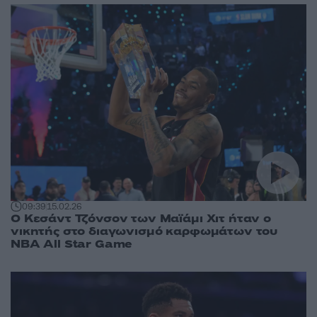
09:39
15.02.26
O Κεσάντ Τζόνσον των Μαϊάμι Χιτ ήταν ο
νικητής στο διαγωνισμό καρφωμάτων του
NBA All Star Game