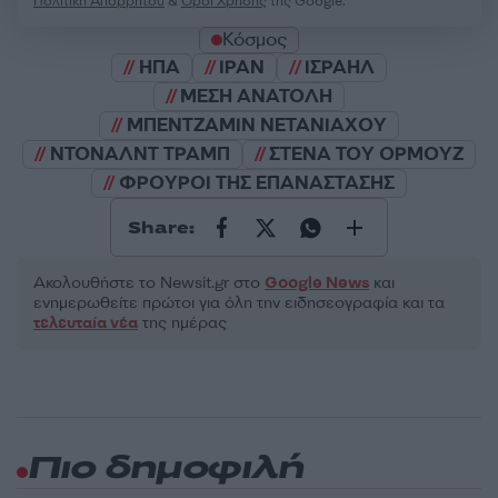
Πολιτική Απορρήτου
&
Όροι Χρήσης
της Google.
Κόσμος
ΗΠΑ
ΙΡΑΝ
ΙΣΡΑΗΛ
ΜΕΣΗ ΑΝΑΤΟΛΗ
ΜΠΕΝΤΖΑΜΙΝ ΝΕΤΑΝΙΑΧΟΥ
ΝΤΟΝΑΛΝΤ ΤΡΑΜΠ
ΣΤΕΝΑ ΤΟΥ ΟΡΜΟΥΖ
ΦΡΟΥΡΟΙ ΤΗΣ ΕΠΑΝΑΣΤΑΣΗΣ
Share:
Ακολουθήστε το Νewsit.gr στο
Google News
και
ενημερωθείτε πρώτοι για όλη την ειδησεογραφία και τα
τελευταία νέα
της ημέρας
Πιο δημοφιλή