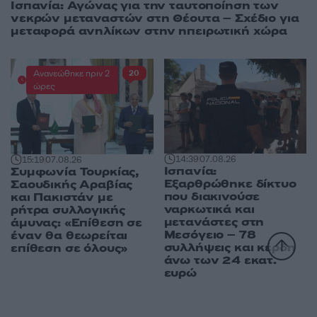
Ισπανία: Αγώνας για την ταυτοποίηση των
νεκρών μεταναστών στη Θέουτα – Σχέδιο για
μεταφορά ανηλίκων στην ηπειρωτική χώρα
Ανανεώθηκε πριν 2
20
ώρες
14:39
07.08.26
15:19
07.08.26
Ισπανία:
Συμφωνία Τουρκίας,
Εξαρθρώθηκε δίκτυο
Σαουδικής Αραβίας
που διακινούσε
και Πακιστάν με
ναρκωτικά και
ρήτρα συλλογικής
μετανάστες στη
άμυνας: «Επίθεση σε
Μεσόγειο – 78
έναν θα θεωρείται
συλλήψεις και κέρδη
επίθεση σε όλους»
άνω των 24 εκατ.
ευρώ