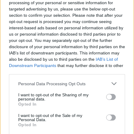
processing of your personal or sensitive information for
targeted advertising by us, please use the below opt-out
Μάλιστα υψηλόβαθμος Ιρανός αξιωματούχος με
section to confirm your selection. Please note that after your
δηλώσεις στο Reuters τόνισε πως οι ΗΠΑ
opt-out request is processed you may continue seeing
interest-based ads based on personal information utilized by
ζήτησαν μια συνάντηση μαζί του, ωστόσο η
us or personal information disclosed to third parties prior to
Τεχεράνη δεν έχει ακόμη απαντήσει σε αυτό το
your opt-out. You may separately opt-out of the further
αίτημα.
disclosure of your personal information by third parties on the
IAB’s list of downstream participants. This information may
also be disclosed by us to third parties on the
IAB’s List of
Ωστόσο ο ίδιος ο Γαλιμπάφ με ανάρτηση στο Χ
Downstream Participants
that may further disclose it to other
δήλωσε πως δεν διεξάγονται συνομιλίες με τις
third parties.
ΗΠΑ, κάνοντας λόγο για «fake news» που
Please note that this website/app uses one or more Google
Personal Data Processing Opt Outs
χρησιμοποιούνται για να κατευναστούν οι αγορές
services and may gather and store information including but
πετρελαίου.
not limited to your visit or usage behaviour. You may click to
I want to opt-out of the Sharing of my
personal data.
grant or deny consent to Google and its third-party tags to
Opted In
use your data for below specified purposes in below Google
«Όλοι οι αξιωματούχοι υποστηρίζουν σθεναρά
consent section.
I want to opt-out of the Sale of my
τον ηγέτη τους και τον λαό τους μέχρι να
Personal Data.
Opted In
επιτευχθεί αυτός ο στόχος», είπε ο πρόεδρος