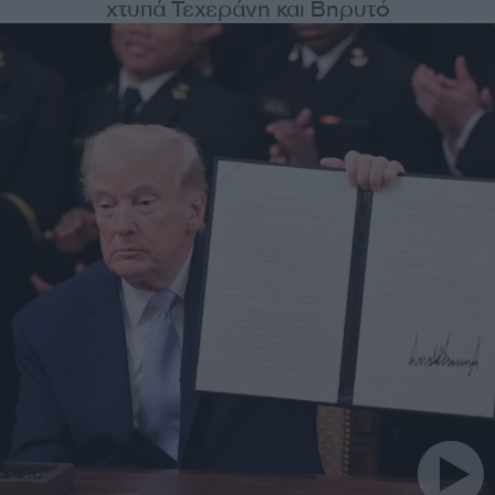
χτυπά Τεχεράνη και Βηρυτό