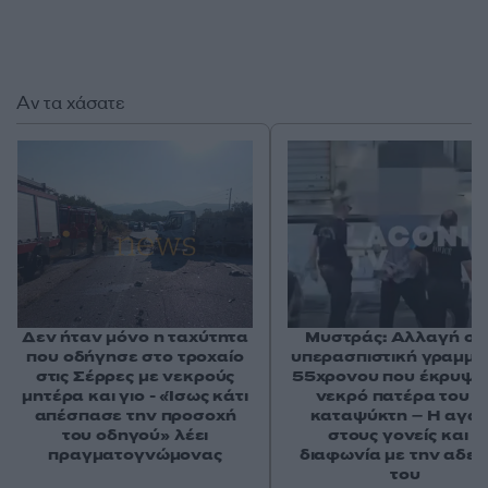
Αν τα χάσατε
Δεν ήταν μόνο η ταχύτητα
Μυστράς: Αλλαγή στ
που οδήγησε στο τροχαίο
υπερασπιστική γραμμή
στις Σέρρες με νεκρούς
55χρονου που έκρυψε
μητέρα και γιο - «Ίσως κάτι
νεκρό πατέρα του σ
απέσπασε την προσοχή
καταψύκτη – Η αγά
του οδηγού» λέει
στους γονείς και η
πραγματογνώμονας
διαφωνία με την αδε
του