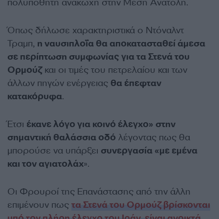
πολυπόθητη ανακωχή στην Μέση Ανατολή.
Όπως δήλωσε χαρακτηριστικά ο Ντόναλντ
Τραμπ,
η ναυσιπλοΐα θα αποκατασταθεί άμεσα
σε περίπτωση συμφωνίας για τα Στενά του
Ορμούζ
και οι τιμές του πετρελαίου και των
άλλων πηγών ενέργειας
θα έπεφταν
κατακόρυφα
.
Έτσι
έκανε λόγο για κοινό έλεγχο» στην
σημαντική θαλάσσια οδό
λέγοντας πως θα
μπορούσε να υπάρξει
συνεργασία «με εμένα
και τον αγιατολάχ
».
Οι Φρουροί της Επανάστασης από την άλλη
επιμένουν πως
τα Στενά του Ορμούζ βρίσκονται
υπό τον πλήρη έλεγχο του Ιράν, είναι ανοικτά