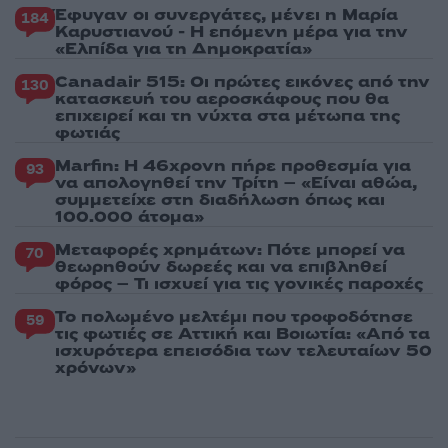
Έφυγαν οι συνεργάτες, μένει η Μαρία
184
Καρυστιανού - Η επόμενη μέρα για την
«Ελπίδα για τη Δημοκρατία»
Canadair 515: Οι πρώτες εικόνες από την
130
κατασκευή του αεροσκάφους που θα
επιχειρεί και τη νύχτα στα μέτωπα της
φωτιάς
Marfin: Η 46χρονη πήρε προθεσμία για
93
να απολογηθεί την Τρίτη – «Είναι αθώα,
συμμετείχε στη διαδήλωση όπως και
100.000 άτομα»
Μεταφορές χρημάτων: Πότε μπορεί να
70
θεωρηθούν δωρεές και να επιβληθεί
φόρος – Τι ισχυεί για τις γονικές παροχές
Το πολωμένο μελτέμι που τροφοδότησε
59
τις φωτιές σε Αττική και Βοιωτία: «Από τα
ισχυρότερα επεισόδια των τελευταίων 50
χρόνων»