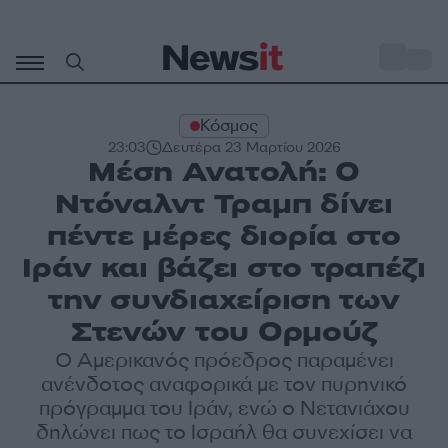
Μετάβαση
σε
o
34
περιεχόμενο
Κόσμος
23:03
Δευτέρα 23 Μαρτίου 2026
Μέση Ανατολή: Ο
Ντόναλντ Τραμπ δίνει
πέντε μέρες διορία στο
Ιράν και βάζει στο τραπέζι
την συνδιαχείριση των
Στενών του Ορμούζ
Ο Αμερικανός πρόεδρος παραμένει
ανένδοτος αναφορικά με τον πυρηνικό
πρόγραμμα του Ιράν, ενώ ο Νετανιάχου
δηλώνει πως το Ισραήλ θα συνεχίσει να