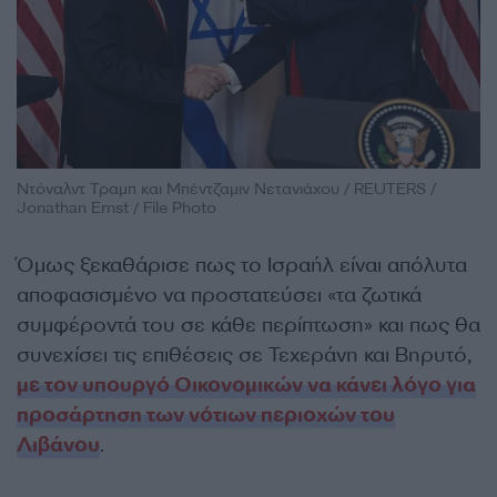
Ντόναλντ Τραμπ και Μπέντζαμιν Νετανιάχου / REUTERS /
Jonathan Ernst / File Photo
Όμως ξεκαθάρισε πως το Ισραήλ είναι απόλυτα
αποφασισμένο να προστατεύσει «τα ζωτικά
συμφέροντά του σε κάθε περίπτωση» και πως θα
συνεχίσει τις επιθέσεις σε Τεχεράνη και Βηρυτό,
με τον υπουργό Οικονομικών να κάνει λόγο για
προσάρτηση των νότιων περιοχών του
Λιβάνου
.