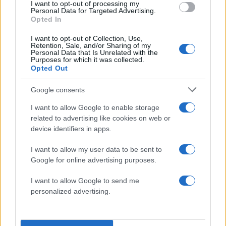
της ιρανικής Βουλής, αναφερόμενος στον νέο
I want to opt-out of processing my
Personal Data for Targeted Advertising.
ανώτατο ηγέτη του Ιράν, Μοτζταμπά Χαμενεΐ.
Opted In
I want to opt-out of Collection, Use,
Retention, Sale, and/or Sharing of my
Personal Data that Is Unrelated with the
Purposes for which it was collected.
Opted Out
Google consents
I want to allow Google to enable storage
related to advertising like cookies on web or
device identifiers in apps.
I want to allow my user data to be sent to
Google for online advertising purposes.
I want to allow Google to send me
Ο πρόεδρος του ιρανικού κοινοβουλίου Μοχάμεντ Μπαγκέρ
personalized advertising.
Γκαλιμπάφ / EPA / WAEL HAMZEH
«Δεν έχουν πραγματοποιηθεί διαπραγματεύσεις