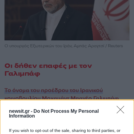
Ο υπουργός Εξωτερικών του Ιράν, Αμπάς Αραγτσί / Reuters
Οι δήθεν επαφές με τον
Γαλιμπάφ
Το όνομα του προέδρου του Ιρανικού
κοινοβουλίου Μοχαμάντ Μπαγέρ Γαλιμπάφ
ήρθε στην επικαιρότητα
μετά τις δηλώσεις του
newsit.gr -
Do Not Process My Personal
Ντόναλντ Τραμπ πως συζητά με υψηλόβαθμο
Information
ηγέτη του Ιράν, που δεν είναι ο Μοτζταμπά
Χαμενεϊ.
If you wish to opt-out of the sale, sharing to third parties, or