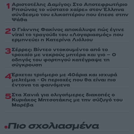
1
Αριστοτέλης Δαμίγος: Στο Αποτεφρωτήριο
Ριτσώνας το «ύστατο χαίρε» στον Έλληνα
σύνδεσμο του ελικοπτέρου που έπεσε στην
Ψάθα
2
Ο Γιάννης Φακίνος αποκάλυψε πώς έγινε
viral το τραγούδι του «Λογαριασμός» που
ερμηνεύει η Κατερίνα Λιόλιου
3
Σέρρες: Βίντεο ντοκουμέντο από το
τροχαίο με νεκρούς μητέρα και γιο – Ο
οδηγός του φορτηγού κατέγραψε τη
σύγκρουση
4
Έρχεται τριήμερο με 40άρια και ισχυρά
μελτέμια - Οι περιοχές που θα είναι πιο
έντονα τα φαινόμενα
5
Στα Χανιά για ολιγοήμερες διακοπές ο
Κυριάκος Μητσοτάκης με την σύζυγό του
Μαρέβα
Πιο σχολιασμένα