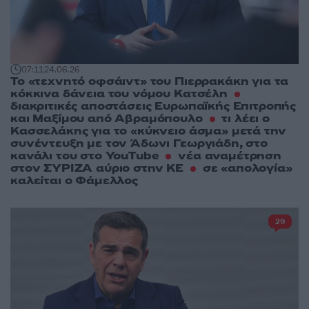
07:11
24.06.26
Το «τεχνητό οφσάιντ» του Πιερρακάκη για τα
κόκκινα δάνεια του νόμου Κατσέλη
διακριτικές αποστάσεις Ευρωπαϊκής Επιτροπής
και Μαξίμου από Αβραμόπουλο
τι λέει ο
Κασσελάκης για το «κύκνειο άσμα» μετά την
συνέντευξη με τον Άδωνι Γεωργιάδη, στο
κανάλι του στο YouTube
νέα αναμέτρηση
στον ΣΥΡΙΖΑ αύριο στην ΚΕ
σε «απολογία»
καλείται ο Φάμελλος
29