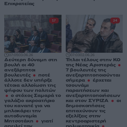
Επικρατείας
17
24
07:05
03.06.26
07:03
02.06.26
Δεύτερη δύναμη στη
Τίτλοι τέλους στην ΚΟ
βουλή οι 40
της Νέας Αριστεράς
ανεξάρτητοι
7 βουλευτές της
βουλευτές
ποτέ
ανεξαρτητοποιούνται
άλλοτε δεν υπήρξε
σήμερα
έρχεται
τέτοια αλλοίωση της
τσουνάμι
ψήφου των πολιτών
παραιτήσεων και
ο στόχος Σαμαρά το
ανεξαρτητοποιήσεων
γαλάζιο ακροατήριο
και στον ΣΥΡΙΖΑ
οι
του καναπέ για να
δημοσκοπήσεις
μπλοκάρει την
επιταχύνουν τις
αυτοδυναμία
εξελίξεις στην
Μητσοτάκη
γιατί
κεντροαριστερή
απειλεί την
πολυκατοικία