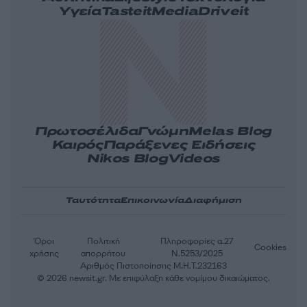
Υγεία
Tasteit
Media
Driveit
Πρωτοσέλιδα
Γνώμη
Melas Blog
Καιρός
Παράξενες Ειδήσεις
Nikos Blog
Videos
Ταυτότητα
Επικοινωνία
Διαφήμιση
Όροι
Πολιτική
Πληροφορίες α.27
Cookies
χρήσης
απορρήτου
Ν.5253/2025
Αριθμός Πιστοποίησης Μ.Η.Τ.232163
© 2026 newsit.gr. Με επιφύλαξη κάθε νομίμου δικαιώματος.