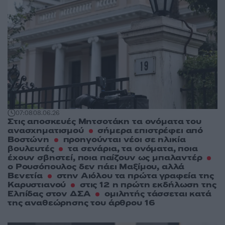
07:08
08.06.26
Στις αποσκευές Μητσοτάκη τα ονόματα του
ανασχηματισμού
σήμερα επιστρέφει από
Βοστώνη
προηγούνται νέοι σε ηλικία
βουλευτές
τα σενάρια, τα ονόματα, ποια
έχουν σβηστεί, ποια παίζουν ως μπαλαντέρ
ο Ρουσόπουλος δεν πάει Μαξίμου, αλλά
Βενετία
στην Αιόλου τα πρώτα γραφεία της
Καρυστιανού
στις 12 η πρώτη εκδήλωση της
Ελπίδας στον ΔΣΑ
ομιλητής τάσσεται κατά
της αναθεώρησης του άρθρου 16