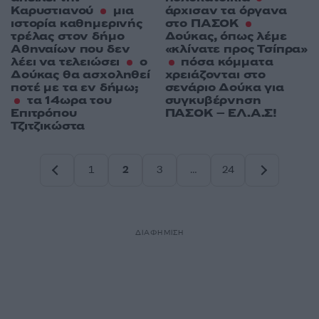
Καρυστιανού
μια
άρχισαν τα όργανα
ιστορία καθημερινής
στο ΠΑΣΟΚ
τρέλας στον δήμο
Δούκας, όπως λέμε
Αθηναίων που δεν
«κλίνατε προς Τσίπρα»
λέει να τελειώσει
ο
πόσα κόμματα
Δούκας θα ασχοληθεί
χρειάζονται στο
ποτέ με τα εν δήμω;
σενάριο Δούκα για
τα 14ωρα του
συγκυβέρνηση
Επιτρόπου
ΠΑΣΟΚ – ΕΛ.Α.Σ!
Τζιτζικώστα
1
2
3
…
24
Σελίδα
Σελίδα
Σελίδα
Σελίδα
ΔΙΑΦΗΜΙΣΗ