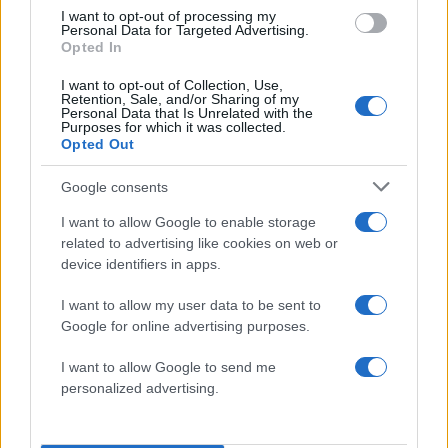
πήχη στην αυτοδυναμία βάζει και ο Δένδιας
I want to opt-out of processing my
ο Πιερρακάκης στο Eurogroup και στο Ecofin
Personal Data for Targeted Advertising.
Opted In
κλειδώνει το 1,5 δισ. από τη ρήτρα διαφυγής
προτεραιότητα προγράμματα για τα
νοικοκυριά για ν’ αυγατίσει το καλάθι της ΔΕΘ
I want to opt-out of Collection, Use,
Retention, Sale, and/or Sharing of my
δύο στα δύο τρίποντα πέτυχε ο Μαρινάκης
Personal Data that Is Unrelated with the
κορυφή του παγόβουνου οι τρεις
Purposes for which it was collected.
παραιτήσεις στη σκιά του σκανδάλου των
Opted Out
πολεοδομιών
Google consents
68
I want to allow Google to enable storage
related to advertising like cookies on web or
device identifiers in apps.
I want to allow my user data to be sent to
Google for online advertising purposes.
I want to allow Google to send me
personalized advertising.