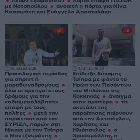
έχουν εξαφανιστεί
καμία επαφή ΠΑΣΟΚ
με Νοτοπούλου
ανοιχτή η πόρτα για Νίνα
Κασσιμάτη και Ευάγγελο Αποστολάκη
10
10
06:53
16.06.26
07:14
15.06.26
Προεκλογική περίοδος
Επίδειξη δύναμης
για σπριντ ή
Τσίπρα με φόντο το
μαραθωνοδρόμους;
Ηρώο των Πεσόντων
όλοι οι αρχηγοί στους
του Μπλόκου της
δρόμους για την
Κοκκινιάς
άνοιγμα
«αδιαμεσολάβητη»
στην αριστερά
τη
επαφή με τους
σκυτάλη της
πολίτες
μετά την
παραίτησης παίρνουν
παραίτηση από τον
από την Αχτσιόγλου,
ΣΥΡΙΖΑ, παρών στη
Χαρίτσης και
Νίκαια με τον Τσίπρα
Ηλιόπουλος
ο
ο Μαντζουράνης
Χρυσομάλλης, η