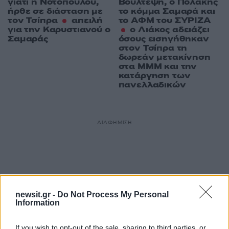
γιατί η Νοτοπούλου,
Βούλτεψη, ο Πολάκης
ήρθε σε διάσταση με
το κόμμα Σαμαρά και
τον Τσίπρα
απειλή
το ΑΦΜ του ΣΥΡΙΖΑ
για την Καρυστιανού ο
ο Λιάκος αδειάζει
Σαμαράς
όσους εισηγήθηκαν
στον Τσίπρα τη
δωρεάν μετακίνηση
στα ΜΜΜ και την
κατάργηση των
πανελλαδικών
ΔΙΑΦΗΜΙΣΗ
newsit.gr -
Do Not Process My Personal
Information
If you wish to opt-out of the sale, sharing to third parties, or