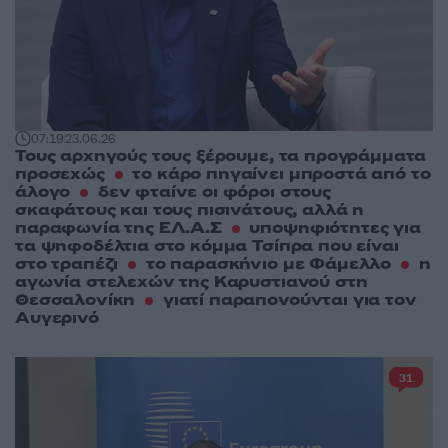
07:19
23.06.26
Τους αρχηγούς τους ξέρουμε, τα προγράμματα
προσεχώς
το κάρο πηγαίνει μπροστά από το
άλογο
δεν φταίνε οι φόροι στους
σκαφάτους και τους πισινάτους, αλλά η
παραφωνία της ΕΛ.Α.Σ
υποψηφιότητες για
τα ψηφοδέλτια στο κόμμα Τσίπρα που είναι
στο τραπέζι
το παρασκήνιο με Φάμελλο
η
αγωνία στελεχών της Καρυστιανού στη
Θεσσαλονίκη
γιατί παραπονούνται για τον
Αυγερινό
31