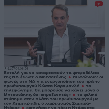
41
11:57
04.06.26
Εντολή για να καταρτιστούν τα ψηφοδέλτια
της ΝΔ έδωσε ο Μητσοτάκης
πυκνώνουν οι
φωνές στη ΝΔ για ενεργοποίηση του πρώην
πρωθυπουργού Κώστα Καραμανλή
το
τηλεφώνημα θα μπορούσε να κάνει μόνο ο
Μητσοτάκης, όχι «προξενητές»
το φιλικό
χτύπημα στην πλάτη του πρωθυπουργού με
τον Δημητριάδη, ο χαιρετισμός Σαμαρά-
Ντόρας
εισηγήσεις να πάει η Ντόρα στο