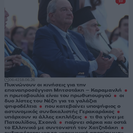
10
06:42
18.06.26
Πυκνώνουν οι κινήσεις για την
επαναπροσέγγιση Μητσοτάκη – Καραμανλή
η πρωτοβουλία είναι του πρωθυπουργού
οι
δυο λίστες του Νέζη για τα γαλάζια
ψηφοδέλτια
που κατεβαίνει υποψήφιος ο
αστυνομικός συνδικαλιστής Γερακαράκος
υπάρχουν κι άλλες εκπλήξεις
τι θα γίνει με
Πατουλίδου, Σχοινά
παίρνει σάρκα και οστά
το Ελληνικό με συντονιστή τον Χατζηδάκη
ενδιαφέρεται για το «κοινωνικό αποτύπωμα»