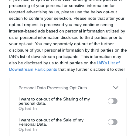
processing of your personal or sensitive information for
targeted advertising by us, please use the below opt-out
section to confirm your selection. Please note that after your
opt-out request is processed you may continue seeing
interest-based ads based on personal information utilized by
30
us or personal information disclosed to third parties prior to
your opt-out. You may separately opt-out of the further
disclosure of your personal information by third parties on the
IAB’s list of downstream participants. This information may
also be disclosed by us to third parties on the
IAB’s List of
Downstream Participants
that may further disclose it to other
third parties.
Please note that this website/app uses one or more Google
Personal Data Processing Opt Outs
services and may gather and store information including but
not limited to your visit or usage behaviour. You may click to
I want to opt-out of the Sharing of my
personal data.
grant or deny consent to Google and its third-party tags to
Opted In
use your data for below specified purposes in below Google
11:18
12.06.26
Σκληρό δίλημμα Μητσοτάκη για μια κάλπη και
consent section.
I want to opt-out of the Sale of my
αυτοδυναμία
πρωθυπουργός ο αρχηγός του
Personal Data.
πρώτου κόμματος, το μήνυμα του με
Opted In
αποδέκτες εκτός και εντός των τειχών
τον