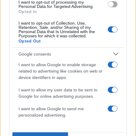
όπως ανέφερε κυβερνητική πηγή στο
I want to opt-out of processing my
Personal Data for Targeted Advertising.
Reuters.
Opted In
I want to opt-out of Collection, Use,
16:28 | 15.04.2026
Retention, Sale, and/or Sharing of my
Personal Data that Is Unrelated with the
Purposes for which it was collected.
Ο Στάρμερ «δεν πρόκειται
Opted Out
να υποχωρήσει» στις
Google consents
απαιτήσεις Τραμπ να
συμμετάσχει στον πόλεμο
I want to allow Google to enable storage
με το Ιράν
related to advertising like cookies on web or
Ο Βρετανός πρωθυπουργός Κιρ
device identifiers in apps.
Στάρμερ επέμεινε ότι δεν πρόκειται να
I want to allow my user data to be sent to
υποκύψει στις πιέσεις του Ντόναλντ
Google for online advertising purposes.
Τραμπ, αφού ο πρόεδρος των ΗΠΑ
απείλησε να αλλάξει τους όρους μιας
I want to allow Google to send me
personalized advertising.
εμπορικής συμφωνίας με το Ηνωμένο
Βασίλειο, μετά την άρνησή του να
εμπλακεί στον πόλεμο με το Ιράν.