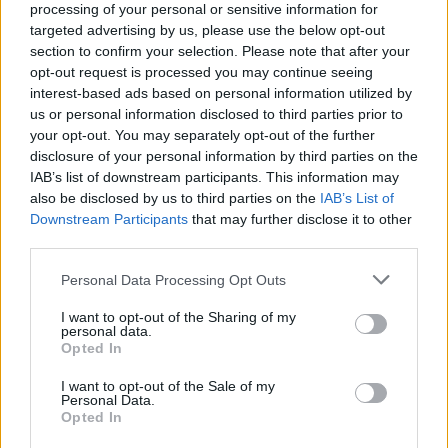
της Χεζμπολάχ στον Λίβανο", δήλωσε
processing of your personal or sensitive information for
targeted advertising by us, please use the below opt-out
ο Νταβίντ Μενσέρ, εκπρόσωπος της
section to confirm your selection. Please note that after your
κυβέρνησης κατά τη διαδικτυακή
opt-out request is processed you may continue seeing
ενημέρωση του Τύπου.
interest-based ads based on personal information utilized by
us or personal information disclosed to third parties prior to
your opt-out. You may separately opt-out of the further
17:05 | 15.04.2026
disclosure of your personal information by third parties on the
IAB’s list of downstream participants. This information may
Στο Παρίσι ο Μερτς την
also be disclosed by us to third parties on the
IAB’s List of
Παρασκευή για
Downstream Participants
that may further disclose it to other
συνομιλίες σχετικά με
third parties.
αποστολή στο Ορμούζ
Please note that this website/app uses one or more Google
Personal Data Processing Opt Outs
Ο Γερμανός καγκελάριος Φρίντριχ
services and may gather and store information including but
Μερτς θα μεταβεί στο Παρίσι την
not limited to your visit or usage behaviour. You may click to
I want to opt-out of the Sharing of my
personal data.
Παρασκευή για να συμμετάσχει σε
grant or deny consent to Google and its third-party tags to
Opted In
use your data for below specified purposes in below Google
διάσκεψη χωρών που επιθυμούν να
consent section.
I want to opt-out of the Sale of my
συνεισφέρουν σε μια κοινή αμυντική
Personal Data.
Opted In
αποστολή στα Στενά του Ορμούζ,