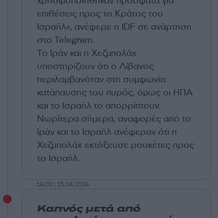
χρησιμοποιήθηκαν πρόσφατα για
επιθέσεις προς το Κράτος του
Ισραήλ», ανέφερε η IDF σε ανάρτηση
στο Telegram.
Το Ιράν και η Χεζμπολάχ
υποστηρίζουν ότι ο Λίβανος
περιλαμβανόταν στη συμφωνία
κατάπαυσης του πυρός, όμως οι ΗΠΑ
και το Ισραήλ το απορρίπτουν.
Νωρίτερα σήμερα, αναφορές από το
Ιράν και το Ισραήλ ανέφεραν ότι η
Χεζμπολάχ εκτόξευσε ρουκέτες προς
το Ισραήλ.
16:02 | 15.04.2026
Καπνός μετά από