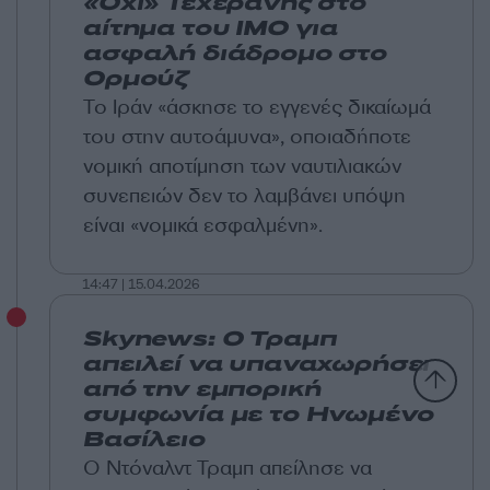
«Όχι» Τεχεράνης στο
αίτημα του ΙΜΟ για
ασφαλή διάδρομο στο
Ορμούζ
Το Ιράν «άσκησε το εγγενές δικαίωμά
του στην αυτοάμυνα», οποιαδήποτε
νομική αποτίμηση των ναυτιλιακών
συνεπειών δεν το λαμβάνει υπόψη
είναι «νομικά εσφαλμένη».
14:47 | 15.04.2026
Skynews: Ο Τραμπ
απειλεί να υπαναχωρήσει
από την εμπορική
συμφωνία με το Ηνωμένο
Βασίλειο
Ο Ντόναλντ Τραμπ απείλησε να