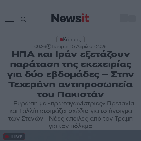
Μετάβαση
σε
o
31
περιεχόμενο
Κόσμος
06:26
Τετάρτη 15 Απριλίου 2026
ΗΠΑ και Ιράν εξετάζουν
παράταση της εκεχειρίας
για δύο εβδομάδες – Στην
Τεχεράνη αντιπροσωπεία
του Πακιστάν
Η Ευρώπη με «πρωταγωνίστριες» Βρετανία
και Γαλλία ετοιμάζει σχέδιο για το άνοιγμα
των Στενών - Νέες απειλές από τον Τραμπ
για τον πόλεμο