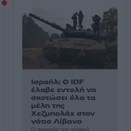
Ισραήλ: Ο IDF
έλαβε εντολή να
σκοτώσει όλα τα
μέλη της
Χεζμπολάχ στον
νότιο Λίβανο
Ο αρχηγός του γενικού