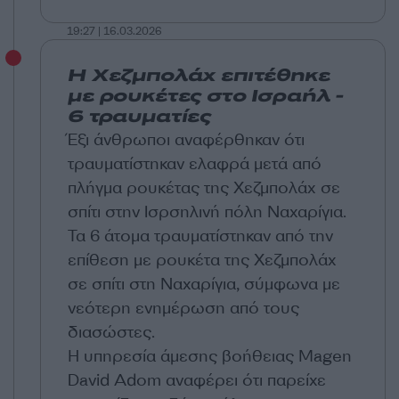
19:27 | 16.03.2026
Η Χεζμπολάχ επιτέθηκε
με ρουκέτες στο Ισραήλ -
6 τραυματίες
Έξι άνθρωποι αναφέρθηκαν ότι
τραυματίστηκαν ελαφρά μετά από
πλήγμα ρουκέτας της Χεζμπολάχ σε
σπίτι στην Ισρσηλινή πόλη Ναχαρίγια.
Τα 6 άτομα τραυματίστηκαν από την
επίθεση με ρουκέτα της Χεζμπολάχ
σε σπίτι στη Ναχαρίγια, σύμφωνα με
νεότερη ενημέρωση από τους
διασώστες.
Η υπηρεσία άμεσης βοήθειας Magen
David Adom αναφέρει ότι παρείχε