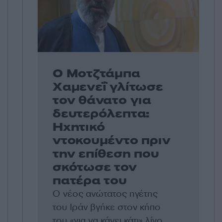
Ο Μοτζτάμπα
Χαμενεΐ γλίτωσε
τον θάνατο για
δευτερόλεπτα:
Ηχητικό
ντοκουμέντο πριν
την επίθεση που
σκότωσε τον
πατέρα του
Ο νέος ανώτατος ηγέτης
του Ιράν βγήκε στον κήπο
του «για να κάνει κάτι» λίγο