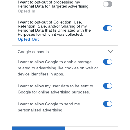
I want to opt-out of processing my
«Η αστυνομία της Ιερουσαλήμ,
Personal Data for Targeted Advertising.
Opted In
πυροτεχνουργοί και μονάδες της
συνοριοφυλακής ασφάλισαν τους
I want to opt-out of Collection, Use,
Retention, Sale, and/or Sharing of my
χώρους και επί του παρόντος
Personal Data that Is Unrelated with the
Purposes for which it was collected.
εργάζονται για να απομακρύνουν
Opted Out
οποιονδήποτε κίνδυνο για το κοινό»,
σύμφωνα με την ανακοίνωση.
Google consents
I want to allow Google to enable storage
20:24 | 16.03.2026
related to advertising like cookies on web or
device identifiers in apps.
I want to allow my user data to be sent to
Google for online advertising purposes.
I want to allow Google to send me
personalized advertising.