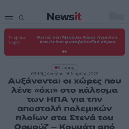
Μετάβαση
σε
o
33
περιεχόμενο
Φω
Φωτιά στη Μεγάλη Χώρα Αγρινίου
Συμβαίνει
πε
- Απειλείται φωτοβολταϊκό πάρκο
τώρα:
εν
Κόσμος
06:10
Δευτέρα 16 Μαρτίου 2026
Αυξάνονται οι χώρες που
λένε «όχι» στο κάλεσμα
των ΗΠΑ για την
αποστολή πολεμικών
πλοίων στα Στενά του
Ορμούζ – Κομμάτι από