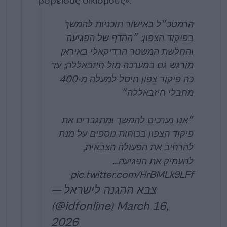
βόρειους οικισμούς».
הרמטכ״ל באישור תוכניות להמשך
בפיקוד הצפון: ״ההדף של הפגיעה
והחלשת המשטר הרדיקאלי באיראן
מורגש גם במערכה מול חיזבאללה; עד
כה פיקוד צפון חיסל למעלה מ-400
מחבלי חיזבאללה״
״אנו נערכים להמשך ומתגברים את
פיקוד הצפון בכוחות נוספים על מנת
להרחיב את הפעולה הצבאית,
להעמיק את הפגיעה…
pic.twitter.com/HrBMLk9LFf
— צבא ההגנה לישראל
(@idfonline)
March 16,
2026