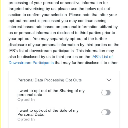
Ναού από τους εβραίους – μια
processing of your personal or sensitive information for
τοποθεσία που θεωρείται ιερή και
targeted advertising by us, please use the below opt-out
section to confirm your selection. Please note that after your
από τις δύο θρησκείες.
opt-out request is processed you may continue seeing
Φωτογραφίες που έδωσε στη
interest-based ads based on personal information utilized by
δημοσιότητα η αστυνομία δείχνουν
us or personal information disclosed to third parties prior to
your opt-out. You may separately opt-out of the further
τρεις αξιωματικούς να μεταφέρουν
disclosure of your personal information by third parties on the
κάτι που μοιάζει με μεγάλο, μεταλλικό
IAB’s list of downstream participants. This information may
στεφάνι, τμήμα ενός πυραύλου, από
also be disclosed by us to third parties on the
IAB’s List of
μια κεραμοσκεπή δίπλα στον Πανάγιο
Downstream Participants
that may further disclose it to other
third parties.
Τάφο.
Μια άλλη φωτογραφία δείχνει την
Please note that this website/app uses one or more Google
Personal Data Processing Opt Outs
services and may gather and store information including but
περίμετρο ασφαλείας γύρω από μια
not limited to your visit or usage behaviour. You may click to
I want to opt-out of the Sharing of my
μικρή περιοχή στην Πλατεία των
personal data.
grant or deny consent to Google and its third-party tags to
Opted In
Τεμενών, όπου βρίσκεται και ο
use your data for below specified purposes in below Google
περίφημος, χρυσός Θόλος του
consent section.
I want to opt-out of the Sale of my
Personal Data.
Βράχου, με μικρά θραύσματα
Opted In
σκορπισμένα ολόγυρα.