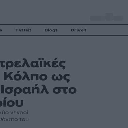
o
Αθήνα
28
C
a
Tasteit
Blogs
Driveit
ετρελαϊκές
ό Κόλπο ως
 Ισραήλ στο
ρίου
Δύο νεκροί
θάνατο του