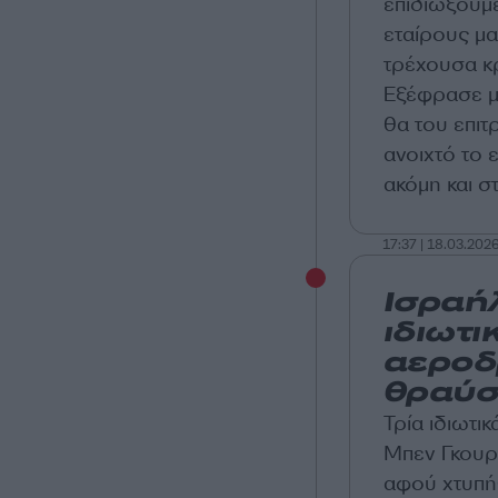
επιδιώξουμ
εταίρους μα
τρέχουσα κ
Εξέφρασε μά
θα του επιτ
ανοιχτό το 
ακόμη και σ
17:37 | 18.03.202
Ισραήλ
ιδιωτ
αεροδ
θραύσ
Τρία ιδιωτ
Μπεν Γκουρ
αφού χτυπή