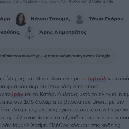
ερίου στην Asaluyeh του Ιράν / AP Photo/Vahid Salemi, File
σάμη
Νάνσυ Τσουμή
Τόνια Γκόρου
,
,
,
ακούδης
Άρης Δημητράτος
,
σθήκη του newsit.gr ως προτεινόμενη πηγή στην Google
 ο πόλεμος στη Μέση Ανατολή με το
Ισραήλ
να χτυπά
μα φυσικού αερίου στον κόσμο το οποίο
ν το
Ιράν
και το Κατάρ. Αμέσως μετά το πλήγμα, η τι
τηκε στα 108 δολάρια το βαρέλι του Brent, με την
ί να πλήξει πετρελαϊκές εγκαταστάσεις στον Περσικό
το Ισραήλ ανακοίνωσε ότι εξουδετέρωσε και τον υπ
ράν, Ισμαήλ Χατίμπ. Πλήθος κόσμου στις κηδείες