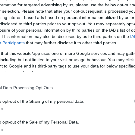
צה״ל ממשיך לחסל חיילים של משטר הטרור האיראני במערב
formation for targeted advertising by us, please use the below opt-out s
r selection. Please note that after your opt-out request is processed y
יל האוויר זיהה אתמול בהכוונה מודיעינית מדויקת בזמן אמת
eing interest-based ads based on personal information utilized by us or
חיילים של משטר הטרור האיראני שפעלו באתר צבאי במערב 
disclosed to third parties prior to your opt-out. You may separately opt-
losure of your personal information by third parties on the IAB’s list of
לאחר הזיהוי, חיל האוויר תקף וחיסל את
. This information may also be disclosed by us to third parties on the
IA
pic.twitter.com/79sHnnwUG
Participants
that may further disclose it to other third parties.
— צבא ההגנה לישראל (@idfonline)
March 18, 2026
 that this website/app uses one or more Google services and may gath
including but not limited to your visit or usage behaviour. You may click 
 to Google and its third-party tags to use your data for below specifi
ogle consent section.
6
: Δεν θα εμπλακούμε στη
l Data Processing Opt Outs
Ανατολή - Δεν υπάρχει ούτε
o opt-out of the Sharing of my personal data.
ο ούτε εντολή
In
 δεν θα εμπλακεί στη Μέση Ανατολή, δεν υπάρχει
τολή για αυτό», τόνισε ο καγκελάριος Φρίντριχ Μερτ
o opt-out of the Sale of my Personal Data.
βε ότι η Ουάσιγκτον δεν συμβουλεύτηκε
In