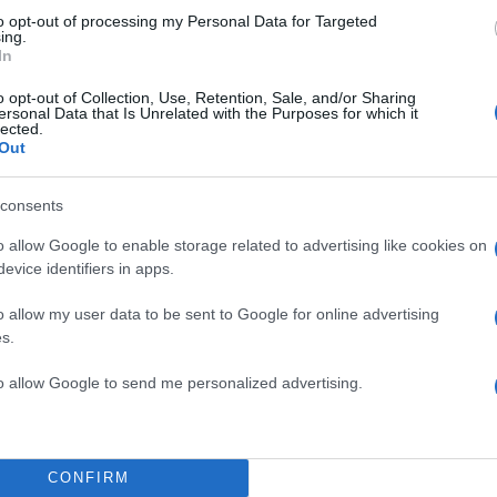
ως τη γερμανική κυβέρνηση ούτε ανέφερε ότι θα ή
to opt-out of processing my Personal Data for Targeted
η ευρωπαϊκή βοήθεια. Διευκρίνισε ωστόσο ότι το
ing.
In
μμερίζεται τον στόχο ότι το Ιράν δεν επιτρέπεται να
ειλή για το μέλλον και δεν θα αρνηθεί τη συνεισφορ
o opt-out of Collection, Use, Retention, Sale, and/or Sharing
ersonal Data that Is Unrelated with the Purposes for which it
 εγγύηση της ασφάλειας στην περιοχή μετά τον πόλεμ
lected.
Out
αστήσει σαφές ότι έχουμε ερωτηματικά για αυτόν το
ς το παρόν δεν υπάρχει μια πειστική ιδέα σχετικά με
consents
να τερματιστεί. Η Ουάσιγκτον δεν μας συμβουλεύτη
o allow Google to enable storage related to advertising like cookies on
ωσε ότι θα ήταν απαραίτητη η ευρωπαϊκή βοήθεια. Α
evice identifiers in apps.
ί αυτό, θα συμβουλεύαμε να μην ακολουθήσουμε την
 ακολουθούμε τώρα», δήλωσε ο καγκελάριος από το
o allow my user data to be sent to Google for online advertising
undestag, στην καθιερωμένη τοποθέτησή του ενόψει
s.
ϊκού συμβουλίου, υπογραμμίζοντας ταυτόχρονα ότι 
to allow Google to send me personalized advertising.
ν επιθυμεί αυτός ο πόλεμος να επιβαρύνει τη
 σχέση.
τε σημαντικούς στόχους με τις ΗΠΑ, αλλά δεν
CONFIRM
ι δεν θα διστάσουμε να το πούμε, όταν έχουμε