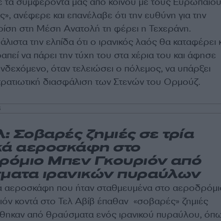
ε τα συμφέροντά μας από κοινού με τους Ευρωπαίο
ς», ανέφερε και επανέλαβε ότι την ευθύνη για την
ρίση στη Μέση Ανατολή τη φέρει η Τεχεράνη.
λιστα την ελπίδα ότι ο ιρανικός λαός θα καταφέρει 
ραπεί να πάρει την τύχη του στα χέρια του και άφησε
ενδεχόμενο, όταν τελειώσει ο πόλεμος, να υπάρξει
τρατιωτική διασφάλιση των Στενών του Ορμούζ.
6
: Σοβαρές ζημιές σε τρία
ικά αεροσκάφη στο
ρόμιο Μπεν Γκουριόν από
ματα ιρανικών πυραύλων
ικά αεροσκάφη που ήταν σταθμευμένα στο αεροδρόμι
ιόν κοντά στο Τελ Αβίβ έπαθαν «σοβαρές» ζημιές
θηκαν από θραύσματα ενός ιρανικού πυραύλου, όπ