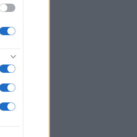
ταν
ά
ο.
ν
 το
κε
ν
η