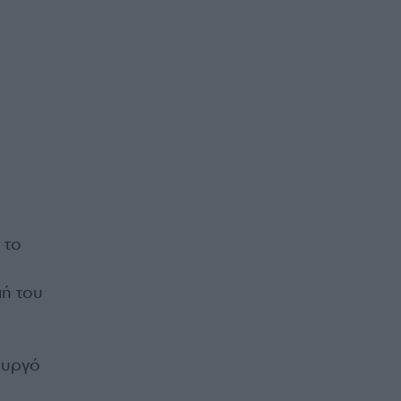
 το
μή του
ουργό