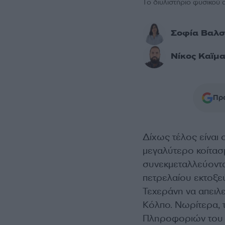
Το διυλιστήριο φυσικού α
Σοφία Βαλ
Νίκος Καϊμ
Προ
Δίχως τέλος είναι
μεγαλύτερο κοίτασ
συνεκμεταλλεύοντα
πετρελαίου εκτοξεύ
Τεχεράνη να απειλε
Κόλπο. Νωρίτερα, 
Πληροφοριών του Ι