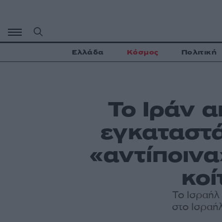
Μετάβαση
σε
περιεχόμενο
Ελλάδα
Κόσμος
Πολιτική
Το Ιράν α
εγκαταστά
«αντίποινα
κοί
Το Ισραήλ
στο Ισραή