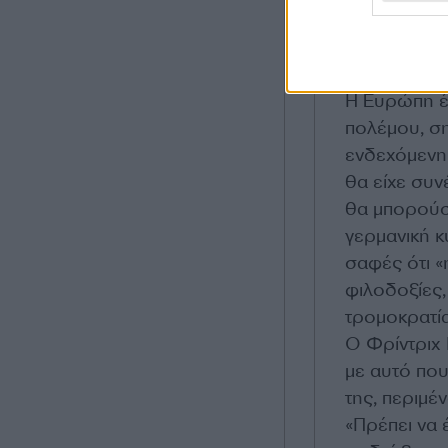
διαφορετικά
σε θέση να 
είπε χαρακτη
Η Ευρώπη έ
πολέμου, ση
ενδεχόμενη 
θα είχε συν
θα μπορούσε
γερμανική κ
σαφές ότι «
φιλοδοξίες,
τρομοκρατία
Ο Φρίντριχ 
με αυτό που
της, περιμέν
«Πρέπει να 